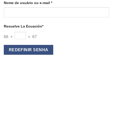
Obrigatório
Nome de usuário ou e-mail
*
Resuelve La Ecuación*
66 +
= 67
REDEFINIR SENHA