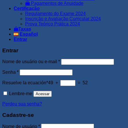
Pagamentos de Anuidade
Certificação
Regulamento do Exame 2024
Inscrição e Avaliação Curricular 2024
Prova Teórico Prática 2024
Taxas
Español
Entrar
Entrar
Obrigatório
Nome de usuário ou e-mail
*
Obrigatório
Senha
*
Resuelve la ecuación*
49 +
= 52
Lembre-me
Acessar
Perdeu sua senha?
Cadastre-se
Obrigatório
Nome de usuário
*