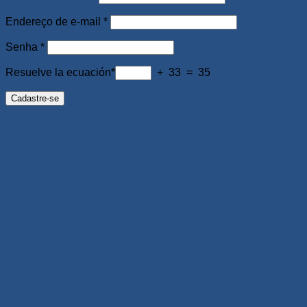
Obrigatório
Endereço de e-mail
*
Obrigatório
Senha
*
Resuelve la ecuación*
+ 33 = 35
Cadastre-se