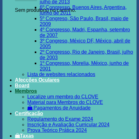
julho de 2013
6º Congresso, Buenos Aires, Argentina,
Sem produto(s) no carrinho.
junho de 2011
5º Congreso, São Paulo, Brasil, maio de
2009
4º Congresso, Madri, Espanha, setembro
de 2007
3º Congreso, México DF, México, abril de
2005
2º Congresso, Rio de Janeiro, Brasil, julho
de 2003
1º Congresso, Morelia, México, junho de
2001
Lista de websites relacionados
Afecções Oculares
Board
Membros
Localize um membro do CLOVE
Material para Membros do CLOVE
Pagamentos de Anuidade
Certificação
Regulamento do Exame 2024
Inscrição e Avaliação Curricular 2024
Prova Teórico Prática 2024
Taxas