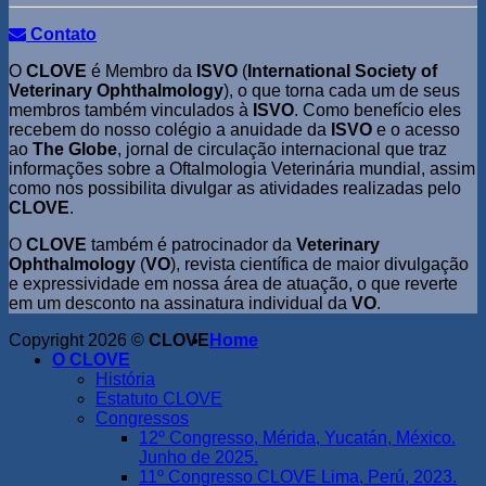
Contato
O
CLOVE
é Membro da
ISVO
(
International Society of
Veterinary Ophthalmology
), o que torna cada um de seus
membros também vinculados à
ISVO
. Como benefício eles
recebem do nosso colégio a anuidade da
ISVO
e o acesso
ao
The Globe
, jornal de circulação internacional que traz
informações sobre a Oftalmologia Veterinária mundial, assim
como nos possibilita divulgar as atividades realizadas pelo
CLOVE
.
O
CLOVE
também é patrocinador da
Veterinary
Ophthalmology
(
VO
), revista científica de maior divulgação
e expressividade em nossa área de atuação, o que reverte
em um desconto na assinatura individual da
VO
.
Copyright 2026 ©
CLOVE
Home
O CLOVE
História
Estatuto CLOVE
Congressos
12º Congresso, Mérida, Yucatán, México.
Junho de 2025.
11º Congresso CLOVE Lima, Perú, 2023.