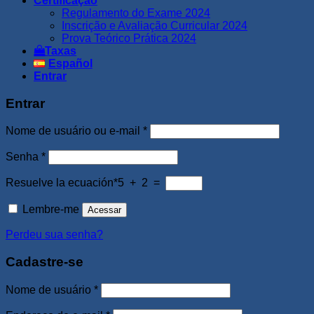
Certificação
Regulamento do Exame 2024
Inscrição e Avaliação Curricular 2024
Prova Teórico Prática 2024
Taxas
Español
Entrar
Entrar
Obrigatório
Nome de usuário ou e-mail
*
Obrigatório
Senha
*
Resuelve la ecuación*
5 + 2 =
Lembre-me
Acessar
Perdeu sua senha?
Cadastre-se
Obrigatório
Nome de usuário
*