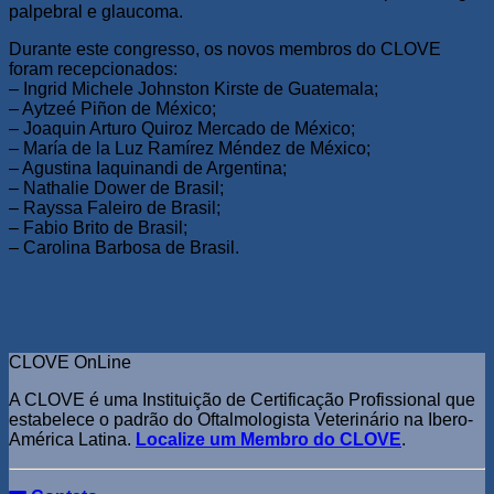
palpebral e glaucoma.
Durante este congresso, os novos membros do CLOVE
foram recepcionados:
– Ingrid Michele Johnston Kirste de Guatemala;
– Aytzeé Piñon de México;
– Joaquin Arturo Quiroz Mercado de México;
– María de la Luz Ramírez Méndez de México;
– Agustina Iaquinandi de Argentina;
– Nathalie Dower de Brasil;
– Rayssa Faleiro de Brasil;
– Fabio Brito de Brasil;
– Carolina Barbosa de Brasil.
CLOVE OnLine
A CLOVE é uma Instituição de Certificação Profissional que
estabelece o padrão do Oftalmologista Veterinário na Ibero-
América Latina.
Localize um Membro do CLOVE
.