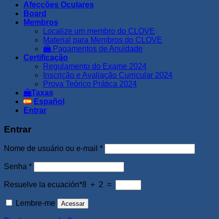
Afecções Oculares
Board
Membros
Localize um membro do CLOVE
Material para Membros do CLOVE
Pagamentos de Anuidade
Certificação
Regulamento do Exame 2024
Inscrição e Avaliação Curricular 2024
Prova Teórico Prática 2024
Taxas
Español
Entrar
Entrar
Obrigatório
Nome de usuário ou e-mail
*
Obrigatório
Senha
*
Resuelve la ecuación*
8 + 2 =
Lembre-me
Acessar