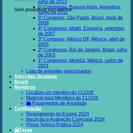
julho de 2013
6º Congresso, Buenos Aires, Argentina,
Sem produto(s) no carrinho.
junho de 2011
5º Congreso, São Paulo, Brasil, maio de
2009
4º Congresso, Madri, Espanha, setembro
de 2007
3º Congreso, México DF, México, abril de
2005
2º Congresso, Rio de Janeiro, Brasil, julho
de 2003
1º Congresso, Morelia, México, junho de
2001
Lista de websites relacionados
Afecções Oculares
Board
Membros
Localize um membro do CLOVE
Material para Membros do CLOVE
Pagamentos de Anuidade
Certificação
Regulamento do Exame 2024
Inscrição e Avaliação Curricular 2024
Prova Teórico Prática 2024
Taxas