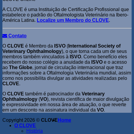
A CLOVE é uma Instituição de Certificação Profissional que
estabelece o padrão do Oftalmologista Veterinário na Ibero-
América Latina.
Localize um Membro do CLOVE
.
Contato
O
CLOVE
é Membro da
ISVO
(
International Society of
Veterinary Ophthalmology
), o que torna cada um de seus
membros também vinculados à
ISVO
. Como benefício eles
recebem do nosso colégio a anuidade da
ISVO
e o acesso
ao
The Globe
, jornal de circulação internacional que traz
informações sobre a Oftalmologia Veterinária mundial, assim
como nos possibilita divulgar as atividades realizadas pelo
CLOVE
.
O
CLOVE
também é patrocinador da
Veterinary
Ophthalmology
(
VO
), revista científica de maior divulgação
e expressividade em nossa área de atuação, o que reverte
em um desconto na assinatura individual da
VO
.
Copyright 2026 ©
CLOVE
Home
O CLOVE
História