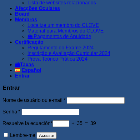
Lista de websites relacionados
Afecções Oculares
Board
Membros
Localize um membro do CLOVE
Material para Membros do CLOVE
Pagamentos de Anuidade
Certificação
Regulamento do Exame 2024
Inscrição e Avaliação Curricular 2024
Prova Teórico Prática 2024
Taxas
Español
Entrar
Entrar
Obrigatório
Nome de usuário ou e-mail
*
Obrigatório
Senha
*
Resuelve la ecuación*
+ 35 = 39
Lembre-me
Acessar