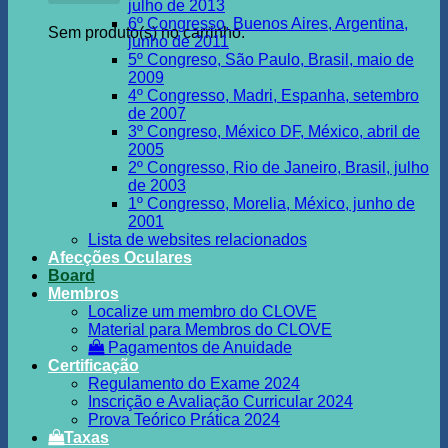
julho de 2013
6º Congresso, Buenos Aires, Argentina,
Sem produto(s) no carrinho.
junho de 2011
5º Congreso, São Paulo, Brasil, maio de
2009
4º Congresso, Madri, Espanha, setembro
de 2007
3º Congreso, México DF, México, abril de
2005
2º Congresso, Rio de Janeiro, Brasil, julho
de 2003
1º Congresso, Morelia, México, junho de
2001
Lista de websites relacionados
Afecções Oculares
Board
Membros
Localize um membro do CLOVE
Material para Membros do CLOVE
Pagamentos de Anuidade
Certificação
Regulamento do Exame 2024
Inscrição e Avaliação Curricular 2024
Prova Teórico Prática 2024
Taxas