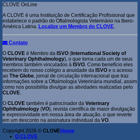
CLOVE OnLine
A CLOVE é uma Instituição de Certificação Profissional que
estabelece o padrão do Oftalmologista Veterinário na Ibero-
América Latina.
Localize um Membro do CLOVE
.
Contato
O
CLOVE
é Membro da
ISVO
(
International Society of
Veterinary Ophthalmology
), o que torna cada um de seus
membros também vinculados à
ISVO
. Como benefício eles
recebem do nosso colégio a anuidade da
ISVO
e o acesso
ao
The Globe
, jornal de circulação internacional que traz
informações sobre a Oftalmologia Veterinária mundial, assim
como nos possibilita divulgar as atividades realizadas pelo
CLOVE
.
O
CLOVE
também é patrocinador da
Veterinary
Ophthalmology
(
VO
), revista científica de maior divulgação
e expressividade em nossa área de atuação, o que reverte
em um desconto na assinatura individual da
VO
.
Copyright 2026 ©
CLOVE
Home
O CLOVE