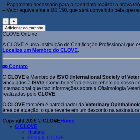
– Pagamento necessário para o candidato realizar a prova teór
– Valor equivalente a U$ 150, que será convertido pela operad
Prova
Teórico
Adicionar ao carrinho
Prática
CLOVE OnLine
2024
quantidade
A CLOVE é uma Instituição de Certificação Profissional que es
Localize um Membro do CLOVE
.
Contato
O
CLOVE
é Membro da
ISVO
(
International Society of Vet
vinculados à
ISVO
. Como benefício eles recebem do nosso c
internacional que traz informações sobre a Oftalmologia Veter
realizadas pelo
CLOVE
.
O
CLOVE
também é patrocinador da
Veterinary Ophthalmol
área de atuação, o que reverte em um desconto na assinatura
Copyright 2026 ©
CLOVE
Home
O CLOVE
História
Estatuto CLOVE