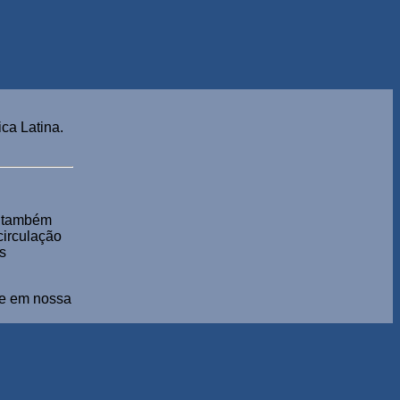
ca Latina.
s também
 circulação
s
ade em nossa