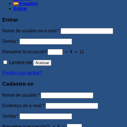
Español
Entrar
Entrar
Obrigatório
Nome de usuário ou e-mail
*
Obrigatório
Senha
*
Resuelve la ecuación*
+ 4 = 11
Lembre-me
Acessar
Perdeu sua senha?
Cadastre-se
Obrigatório
Nome de usuário
*
Obrigatório
Endereço de e-mail
*
Obrigatório
Senha
*
Resuelve la ecuación*
1 + 8 =