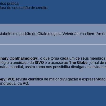
ico prática.
ora do seu cartão de crédito.
tabelece o padrão do Oftalmologista Veterinário na Ibero-Améri
erinary Ophthalmology
), o que torna cada um de seus membro
olégio a anuidade da
ISVO
e o acesso ao
The Globe
, jornal de
inária mundial, assim como nos possibilita divulgar as atividade
ogy
(
VO
), revista científica de maior divulgação e expressivid
 individual da
VO
.