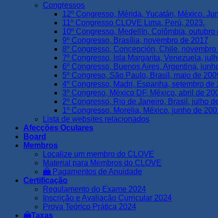
Congressos
12º Congresso, Mérida, Yucatán, México. Ju
11º Congresso CLOVE Lima, Perú, 2023.
10º Congresso, Medellín, Colômbia, outubro
9º Congresso, Brasília, novembro de 2017
8º Congresso, Concepción, Chile, novembro
7º Congresso, Isla Margarita, Venezuela, jul
6º Congresso, Buenos Aires, Argentina, junh
5º Congreso, São Paulo, Brasil, maio de 200
4º Congresso, Madri, Espanha, setembro de
3º Congreso, México DF, México, abril de 20
2º Congresso, Rio de Janeiro, Brasil, julho 
1º Congresso, Morelia, México, junho de 200
Lista de websites relacionados
Afecções Oculares
Board
Membros
Localize um membro do CLOVE
Material para Membros do CLOVE
Pagamentos de Anuidade
Certificação
Regulamento do Exame 2024
Inscrição e Avaliação Curricular 2024
Prova Teórico Prática 2024
Taxas