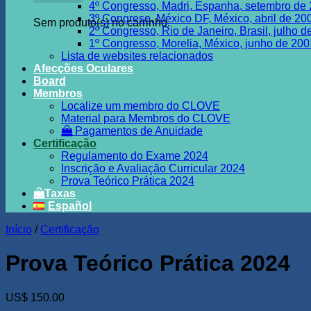
4º Congresso, Madri, Espanha, setembro de
3º Congreso, México DF, México, abril de 20
Sem produto(s) no carrinho.
2º Congresso, Rio de Janeiro, Brasil, julho 
1º Congresso, Morelia, México, junho de 200
Lista de websites relacionados
Afecções Oculares
Board
Membros
Localize um membro do CLOVE
Material para Membros do CLOVE
Pagamentos de Anuidade
Certificação
Regulamento do Exame 2024
Inscrição e Avaliação Curricular 2024
Prova Teórico Prática 2024
Taxas
Español
Início
/
Certificação
Prova Teórico Prática 2024
US$
150.00