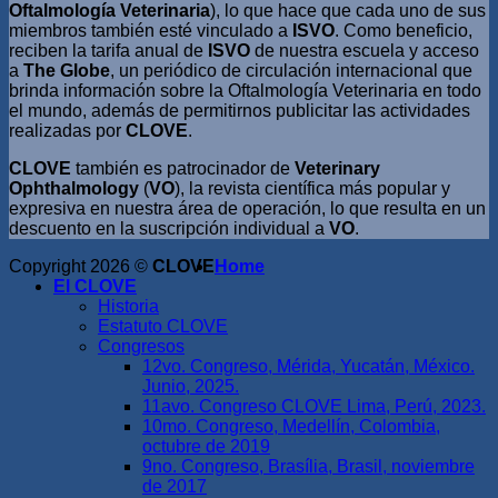
Oftalmología Veterinaria
), lo que hace que cada uno de sus
miembros también esté vinculado a
ISVO
. Como beneficio,
reciben la tarifa anual de
ISVO
de nuestra escuela y acceso
a
The Globe
, un periódico de circulación internacional que
brinda información sobre la Oftalmología Veterinaria en todo
el mundo, además de permitirnos publicitar las actividades
realizadas por
CLOVE
.
CLOVE
también es patrocinador de
Veterinary
Ophthalmology
(
VO
), la revista científica más popular y
expresiva en nuestra área de operación, lo que resulta en un
descuento en la suscripción individual a
VO
.
Copyright 2026 ©
CLOVE
Home
El CLOVE
Historia
Estatuto CLOVE
Congresos
12vo. Congreso, Mérida, Yucatán, México.
Junio, 2025.
11avo. Congreso CLOVE Lima, Perú, 2023.
10mo. Congreso, Medellín, Colombia,
octubre de 2019
9no. Congreso, Brasília, Brasil, noviembre
de 2017