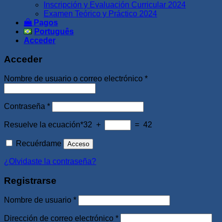
Inscripción y Evaluación Curricular 2024
Examen Teórico y Práctico 2024
Pagos
Português
Acceder
Acceder
Obligatorio
Nombre de usuario o correo electrónico
*
Obligatorio
Contraseña
*
Resuelve la ecuación*
32 +
= 42
Recuérdame
Acceso
¿Olvidaste la contraseña?
Registrarse
Obligatorio
Nombre de usuario
*
Obligatorio
Dirección de correo electrónico
*