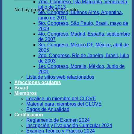
7mo. Congreso, Isla Margarita, Venezuela,
julio de 2013
No hay productos en el carrito.
6to. Congreso, Buenos Aires, Argentina,
junio de 2011
5to. Congreso, São Paulo, Brasil, mayo de
2009
4to. Congreso, Madrid, España, septiembre
de 2007
3er. Congreso, México DF, México, abril de
2005
2do. Congreso, Río de Janeiro, Brasil, julio
de 2003
1er. Congreso, Morelia, México, Junio de
2001
Lista de sitios web relacionados
Afecciones oculares
Board
Miembros
Localice un miembro del CLOVE
Material para miembros del CLOVE
Pagos de Anualidad
Certificacion
Reglamento de Examen 2024
Inscripción y Evaluación Curricular 2024
Examen Teórico y Práctico 2024