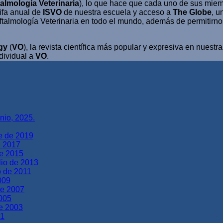
almología Veterinaria
), lo que hace que cada uno de sus mie
rifa anual de
ISVO
de nuestra escuela y acceso a
The Globe
, u
ftalmología Veterinaria en todo el mundo, además de permitirnos
gy
(
VO
), la revista científica más popular y expresiva en nuestr
ndividual a
VO
.
nio, 2025.
e de 2019
e 2017
re 2015
lio de 2013
o de 2011
009
de 2007
2005
de 2003
01