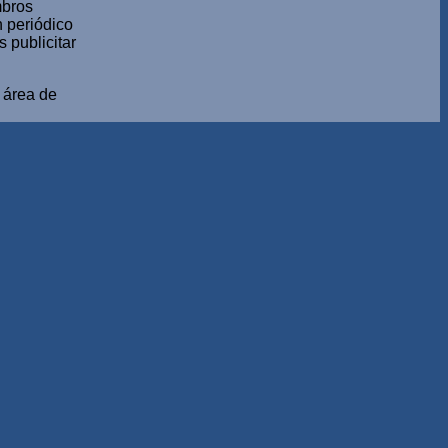
mbros
n periódico
 publicitar
a área de