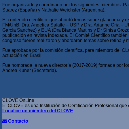
Fue organizado y coordinado por los siguientes miembros: Paul
Suarez (España) y Nathalie Weichsler (Argentina).
El contenido científico, que abordó temas sobre glaucoma y ret
FM/UnB, Dra. Angelica Safatle – USP y Dra. Arianne Oriá – UF
García Sanchez) y EUA (Dra Bianca Martins y Dr Sinisa Groz
publicación en revista indexada. El Comité Científico también
congreso fueron realizaron y abordaron temas sobre retina y m
Fue aprobada por la comisión científica, para miembro del 
actuación en Brasil.
Fue nombrada la nueva directoría (2017-2019) formada por los
Andrea Kuner (Secretaria).
CLOVE OnLine
El CLOVE es una Institución de Certificación Profesional que 
Localice un miembro del CLOVE
.
Contacto