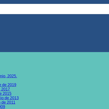
nio, 2025.
e de 2019
e 2017
re 2015
lio de 2013
o de 2011
009