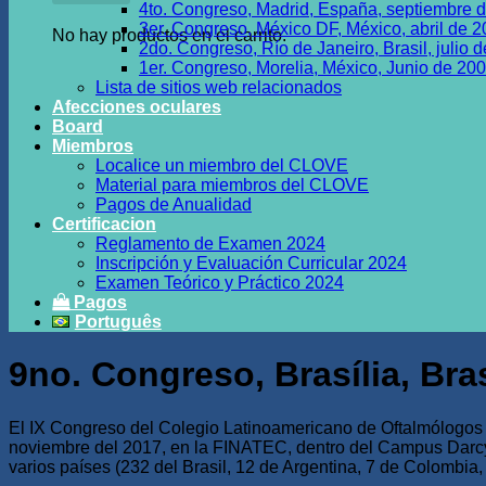
4to. Congreso, Madrid, España, septiembre 
3er. Congreso, México DF, México, abril de 
No hay productos en el carrito.
2do. Congreso, Río de Janeiro, Brasil, julio 
1er. Congreso, Morelia, México, Junio de 20
Lista de sitios web relacionados
Afecciones oculares
Board
Miembros
Localice un miembro del CLOVE
Material para miembros del CLOVE
Pagos de Anualidad
Certificacion
Reglamento de Examen 2024
Inscripción y Evaluación Curricular 2024
Examen Teórico y Práctico 2024
Pagos
Português
9no. Congreso, Brasília, Bra
El IX Congreso del Colegio Latinoamericano de Oftalmólogos V
noviembre del 2017, en la FINATEC, dentro del Campus Darcy R
varios países (232 del Brasil, 12 de Argentina, 7 de Colombia