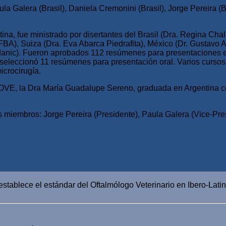
a Galera (Brasil), Daniela Cremonini (Brasil), Jorge Pereira (B
ina, fue ministrado por disertantes del Brasil (Dra. Regina Chal
BA), Suiza (Dra. Eva Abarca Piedrafita), México (Dr. Gustavo A
danic). Fueron aprobados 112 resúmenes para presentaciones e
 seleccionó 11 resúmenes para presentación oral. Varios cursos
icrocirugía.
CLOVE, la Dra María Guadalupe Sereno, graduada en Argentina 
 miembros: Jorge Pereira (Presidente), Paula Galera (Vice-Pre
establece el estándar del Oftalmólogo Veterinario en Ibero-Lati