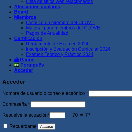
Lista de sitios web relacionados
Afecciones oculares
Board
Miembros
Localice un miembro del CLOVE
Material para miembros del CLOVE
Pagos de Anualidad
Certificacion
Reglamento de Examen 2024
Inscripción y Evaluación Curricular 2024
Examen Teórico y Práctico 2024
Pagos
Português
Acceder
Acceder
Obligatorio
Nombre de usuario o correo electrónico
*
Obligatorio
Contraseña
*
Resuelve la ecuación*
+ 70 = 77
Recuérdame
Acceso