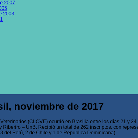
de 2007
2005
de 2003
01
sil, noviembre de 2017
eterinarios (CLOVE) ocurrió en Brasilia entre los días 21 y 24
iberiro – UnB. Recibió un total de 262 inscriptos, con repres
, 3 del Perú, 2 de Chile y 1 de Republica Dominicana).