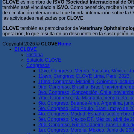
CLOVE
es miembro de
ISVO
(
Sociedad Internacional de Oft
también esté vinculado a
ISVO
. Como beneficio, reciben la ta
de circulación internacional que brinda información sobre la O
las actividades realizadas por
CLOVE
.
CLOVE
también es patrocinador de
Veterinary Ophthalmolo
operación, lo que resulta en un descuento en la suscripción i
Copyright 2026 ©
CLOVE
Home
El CLOVE
Historia
Estatuto CLOVE
Congresos
12vo. Congreso, Mérida, Yucatán, México. Ju
11avo. Congreso CLOVE Lima, Perú, 2023.
10mo. Congreso, Medellín, Colombia, octubr
9no. Congreso, Brasília, Brasil, noviembre d
8vo. Congreso, Concepción, Chile, noviemb
7mo. Congreso, Isla Margarita, Venezuela, ju
6to. Congreso, Buenos Aires, Argentina, juni
5to. Congreso, São Paulo, Brasil, mayo de 2
4to. Congreso, Madrid, España, septiembre 
3er. Congreso, México DF, México, abril de 
2do. Congreso, Río de Janeiro, Brasil, julio 
1er. Congreso, Morelia, México, Junio de 20