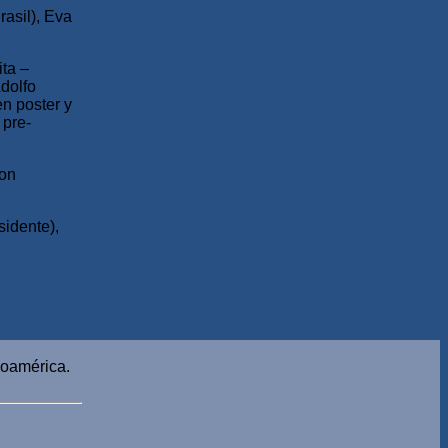
rasil), Eva
ita –
dolfo
n poster y
 pre-
con
sidente),
noamérica.