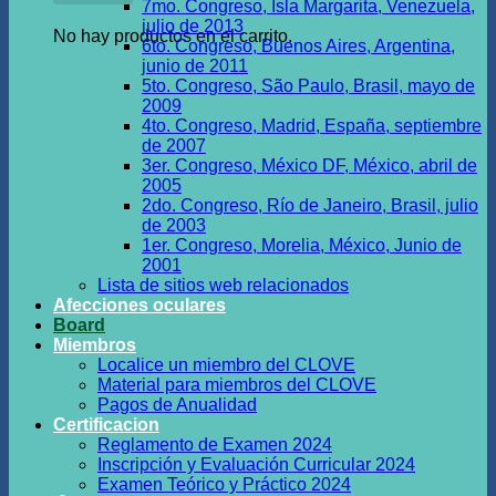
7mo. Congreso, Isla Margarita, Venezuela,
julio de 2013
No hay productos en el carrito.
6to. Congreso, Buenos Aires, Argentina,
junio de 2011
5to. Congreso, São Paulo, Brasil, mayo de
2009
4to. Congreso, Madrid, España, septiembre
de 2007
3er. Congreso, México DF, México, abril de
2005
2do. Congreso, Río de Janeiro, Brasil, julio
de 2003
1er. Congreso, Morelia, México, Junio de
2001
Lista de sitios web relacionados
Afecciones oculares
Board
Miembros
Localice un miembro del CLOVE
Material para miembros del CLOVE
Pagos de Anualidad
Certificacion
Reglamento de Examen 2024
Inscripción y Evaluación Curricular 2024
Examen Teórico y Práctico 2024