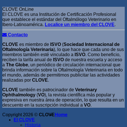
CLOVE OnLine
El CLOVE es una Institución de Certificación Profesional
que establece el estándar del Oftalmólogo Veterinario en
Ibero-Latinoamérica.
Localice un miembro del CLOVE
.
Contacto
CLOVE
es miembro de
ISVO
(
Sociedad Internacional de
Oftalmología Veterinaria
), lo que hace que cada uno de sus
miembros también esté vinculado a
ISVO
. Como beneficio,
reciben la tarifa anual de
ISVO
de nuestra escuela y acceso
a
The Globe
, un periódico de circulación internacional que
brinda información sobre la Oftalmología Veterinaria en todo
el mundo, además de permitirnos publicitar las actividades
realizadas por
CLOVE
.
CLOVE
también es patrocinador de
Veterinary
Ophthalmology
(
VO
), la revista científica más popular y
expresiva en nuestra área de operación, lo que resulta en un
descuento en la suscripción individual a
VO
.
Copyright 2026 ©
CLOVE
Home
El CLOVE
Historia