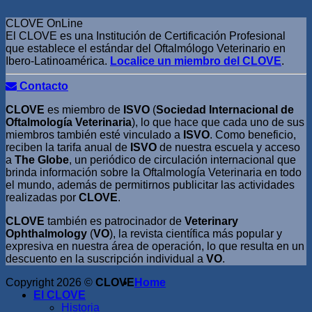
CLOVE OnLine
El CLOVE es una Institución de Certificación Profesional
que establece el estándar del Oftalmólogo Veterinario en
Ibero-Latinoamérica.
Localice un miembro del CLOVE
.
Contacto
CLOVE
es miembro de
ISVO
(
Sociedad Internacional de
Oftalmología Veterinaria
), lo que hace que cada uno de sus
miembros también esté vinculado a
ISVO
. Como beneficio,
reciben la tarifa anual de
ISVO
de nuestra escuela y acceso
a
The Globe
, un periódico de circulación internacional que
brinda información sobre la Oftalmología Veterinaria en todo
el mundo, además de permitirnos publicitar las actividades
realizadas por
CLOVE
.
CLOVE
también es patrocinador de
Veterinary
Ophthalmology
(
VO
), la revista científica más popular y
expresiva en nuestra área de operación, lo que resulta en un
descuento en la suscripción individual a
VO
.
Copyright 2026 ©
CLOVE
Home
El CLOVE
Historia