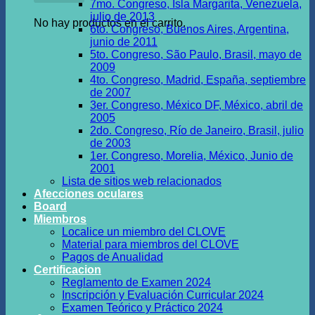
7mo. Congreso, Isla Margarita, Venezuela,
julio de 2013
No hay productos en el carrito.
6to. Congreso, Buenos Aires, Argentina,
junio de 2011
5to. Congreso, São Paulo, Brasil, mayo de
2009
4to. Congreso, Madrid, España, septiembre
de 2007
3er. Congreso, México DF, México, abril de
2005
2do. Congreso, Río de Janeiro, Brasil, julio
de 2003
1er. Congreso, Morelia, México, Junio de
2001
Lista de sitios web relacionados
Afecciones oculares
Board
Miembros
Localice un miembro del CLOVE
Material para miembros del CLOVE
Pagos de Anualidad
Certificacion
Reglamento de Examen 2024
Inscripción y Evaluación Curricular 2024
Examen Teórico y Práctico 2024