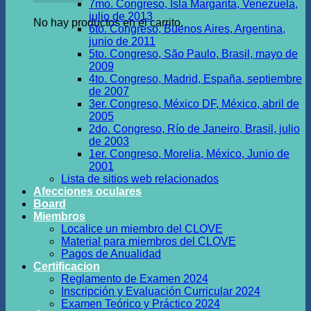
7mo. Congreso, Isla Margarita, Venezuela,
julio de 2013
No hay productos en el carrito.
6to. Congreso, Buenos Aires, Argentina,
junio de 2011
5to. Congreso, São Paulo, Brasil, mayo de
2009
4to. Congreso, Madrid, España, septiembre
de 2007
3er. Congreso, México DF, México, abril de
2005
2do. Congreso, Río de Janeiro, Brasil, julio
de 2003
1er. Congreso, Morelia, México, Junio de
2001
Lista de sitios web relacionados
Afecciones oculares
Board
Miembros
Localice un miembro del CLOVE
Material para miembros del CLOVE
Pagos de Anualidad
Certificacion
Reglamento de Examen 2024
Inscripción y Evaluación Curricular 2024
Examen Teórico y Práctico 2024