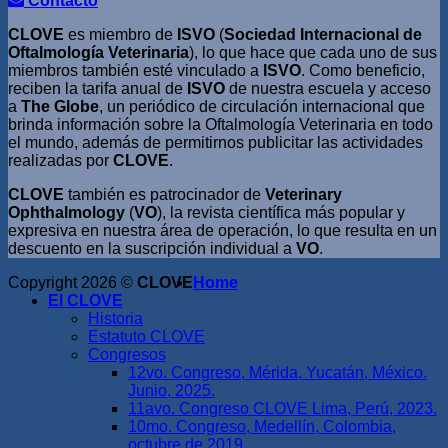
Contacto
CLOVE
es miembro de
ISVO
(
Sociedad Internacional de
Oftalmología Veterinaria
), lo que hace que cada uno de sus
miembros también esté vinculado a
ISVO
. Como beneficio,
reciben la tarifa anual de
ISVO
de nuestra escuela y acceso
a
The Globe
, un periódico de circulación internacional que
brinda información sobre la Oftalmología Veterinaria en todo
el mundo, además de permitirnos publicitar las actividades
realizadas por
CLOVE
.
CLOVE
también es patrocinador de
Veterinary
Ophthalmology
(
VO
), la revista científica más popular y
expresiva en nuestra área de operación, lo que resulta en un
descuento en la suscripción individual a
VO
.
Copyright 2026 ©
CLOVE
Home
El CLOVE
Historia
Estatuto CLOVE
Congresos
12vo. Congreso, Mérida, Yucatán, México.
Junio, 2025.
11avo. Congreso CLOVE Lima, Perú, 2023.
10mo. Congreso, Medellín, Colombia,
octubre de 2019