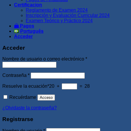
Certificacion
Reglamento de Examen 2024
Inscripción y Evaluación Curricular 2024
Examen Teórico y Práctico 2024
Pagos
Português
Acceder
Acceder
Obligatorio
Nombre de usuario o correo electrónico
*
Obligatorio
Contraseña
*
Resuelve la ecuación*
20 +
= 28
Recuérdame
Acceso
¿Olvidaste la contraseña?
Registrarse
Obligatorio
Nombre de usuario
*