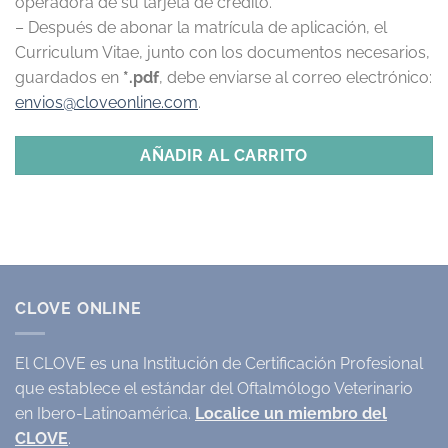
operadora de su tarjeta de crédito.
– Después de abonar la matrícula de aplicación, el
Curriculum Vitae, junto con los documentos necesarios,
guardados en
*.pdf
, debe enviarse al correo electrónico:
envios@cloveonline.com
.
AÑADIR AL CARRITO
CLOVE ONLINE
El CLOVE es una Institución de Certificación Profesional
que establece el estándar del Oftalmólogo Veterinario
en Ibero-Latinoamérica.
Localice un miembro del
CLOVE
.