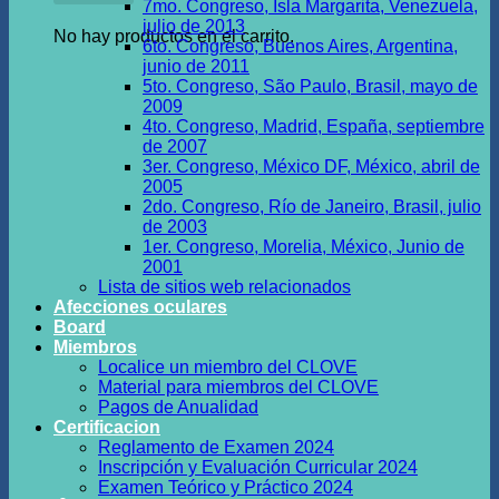
7mo. Congreso, Isla Margarita, Venezuela,
julio de 2013
No hay productos en el carrito.
6to. Congreso, Buenos Aires, Argentina,
junio de 2011
5to. Congreso, São Paulo, Brasil, mayo de
2009
4to. Congreso, Madrid, España, septiembre
de 2007
3er. Congreso, México DF, México, abril de
2005
2do. Congreso, Río de Janeiro, Brasil, julio
de 2003
1er. Congreso, Morelia, México, Junio de
2001
Lista de sitios web relacionados
Afecciones oculares
Board
Miembros
Localice un miembro del CLOVE
Material para miembros del CLOVE
Pagos de Anualidad
Certificacion
Reglamento de Examen 2024
Inscripción y Evaluación Curricular 2024
Examen Teórico y Práctico 2024