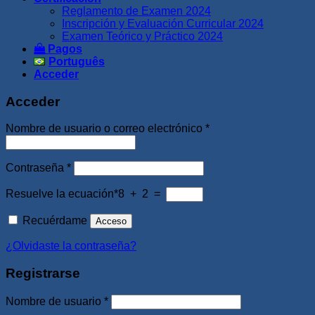
Reglamento de Examen 2024
Inscripción y Evaluación Curricular 2024
Examen Teórico y Práctico 2024
Pagos
Português
Acceder
Acceder
Obligatorio
Nombre de usuario o correo electrónico
*
Obligatorio
Contraseña
*
Resuelve la ecuación*
8 + 2 =
Recuérdame
Acceso
¿Olvidaste la contraseña?
Registrarse
Obligatorio
Nombre de usuario
*