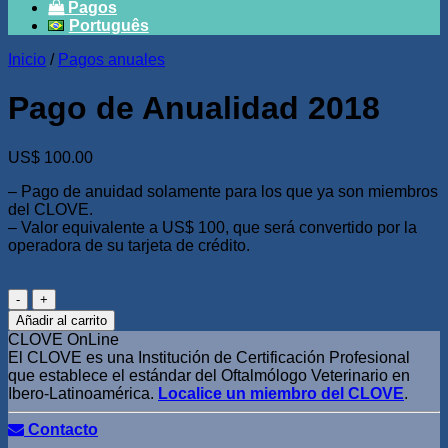
Pagos
Português
Inicio
/
Pagos anuales
Pago de Anualidad 2018
US$
100.00
– Pago de anuidad solamente para los que ya son miembros
del CLOVE.
– Valor equivalente a US$ 100, que será convertido por la
operadora de su tarjeta de crédito.
Pago
de
Añadir al carrito
Anualidad
CLOVE OnLine
2018
El CLOVE es una Institución de Certificación Profesional
cantidad
que establece el estándar del Oftalmólogo Veterinario en
Ibero-Latinoamérica.
Localice un miembro del CLOVE
.
Contacto