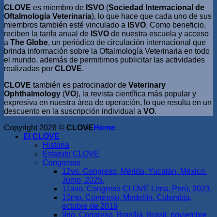
CLOVE
es miembro de
ISVO
(
Sociedad Internacional de
Oftalmología Veterinaria
), lo que hace que cada uno de sus
miembros también esté vinculado a
ISVO
. Como beneficio,
reciben la tarifa anual de
ISVO
de nuestra escuela y acceso
a
The Globe
, un periódico de circulación internacional que
brinda información sobre la Oftalmología Veterinaria en todo
el mundo, además de permitirnos publicitar las actividades
realizadas por
CLOVE
.
CLOVE
también es patrocinador de
Veterinary
Ophthalmology
(
VO
), la revista científica más popular y
expresiva en nuestra área de operación, lo que resulta en un
descuento en la suscripción individual a
VO
.
Copyright 2026 ©
CLOVE
Home
El CLOVE
Historia
Estatuto CLOVE
Congresos
12vo. Congreso, Mérida, Yucatán, México.
Junio, 2025.
11avo. Congreso CLOVE Lima, Perú, 2023.
10mo. Congreso, Medellín, Colombia,
octubre de 2019
9no. Congreso, Brasília, Brasil, noviembre