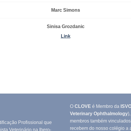
Marc Simons
Sinisa Grozdanic
Link
O
CLOVE
é Membro da
ISV
Veterinary Ophthalmology
)
membros também vinculados
ificação Profissional que
recebem do nosso colégio a
sta Veterinário na Ibero-