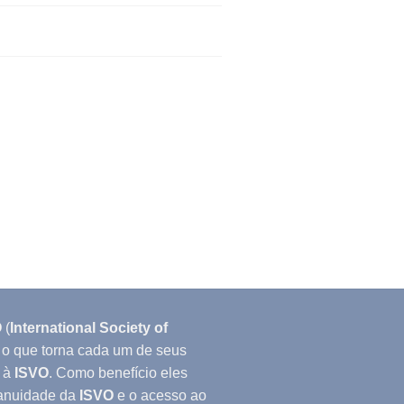
O
(
International Society of
, o que torna cada um de seus
 à
ISVO
. Como benefício eles
 anuidade da
ISVO
e o acesso ao