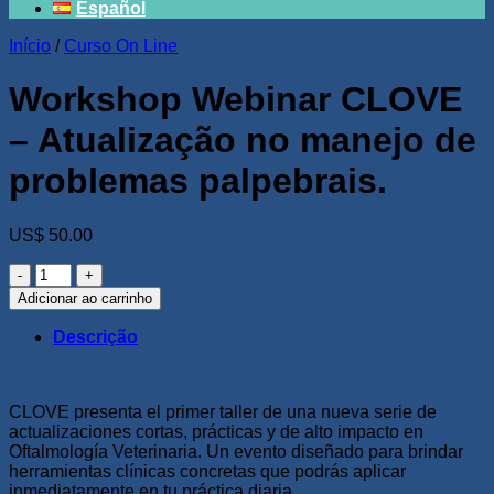
Español
Início
/
Curso On Line
Workshop Webinar CLOVE
– Atualização no manejo de
problemas palpebrais.
US$
50.00
Workshop
Webinar
Adicionar ao carrinho
CLOVE
-
Descrição
Atualização
no
manejo
de
CLOVE presenta el primer taller de una nueva serie de
problemas
actualizaciones cortas, prácticas y de alto impacto en
palpebrais.
Oftalmología Veterinaria. Un evento diseñado para brindar
quantidade
herramientas clínicas concretas que podrás aplicar
inmediatamente en tu práctica diaria.