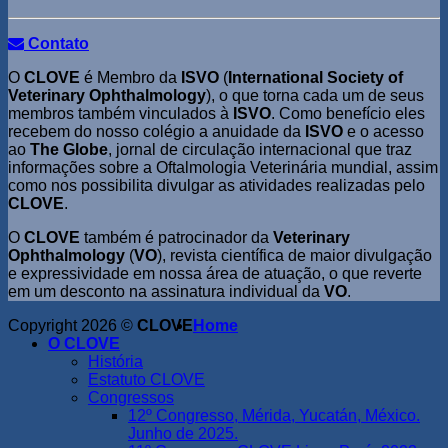
Contato
O
CLOVE
é Membro da
ISVO
(
International Society of
Veterinary Ophthalmology
), o que torna cada um de seus
membros também vinculados à
ISVO
. Como benefício eles
recebem do nosso colégio a anuidade da
ISVO
e o acesso
ao
The Globe
, jornal de circulação internacional que traz
informações sobre a Oftalmologia Veterinária mundial, assim
como nos possibilita divulgar as atividades realizadas pelo
CLOVE
.
O
CLOVE
também é patrocinador da
Veterinary
Ophthalmology
(
VO
), revista científica de maior divulgação
e expressividade em nossa área de atuação, o que reverte
em um desconto na assinatura individual da
VO
.
Copyright 2026 ©
CLOVE
Home
O CLOVE
História
Estatuto CLOVE
Congressos
12º Congresso, Mérida, Yucatán, México.
Junho de 2025.