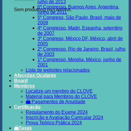
julho de 2013
6º Congresso, Buenos Aires, Argentina,
Sem produto(s) no carrinho.
junho de 2011
5º Congreso, São Paulo, Brasil, maio de
2009
4º Congresso, Madri, Espanha, setembro
de 2007
3º Congreso, México DF, México, abril de
2005
2º Congresso, Rio de Janeiro, Brasil, julho
de 2003
1º Congresso, Morelia, México, junho de
2001
Lista de websites relacionados
Afecções Oculares
Board
Membros
Localize um membro do CLOVE
Material para Membros do CLOVE
Pagamentos de Anuidade
Certificação
Regulamento do Exame 2024
Inscrição e Avaliação Curricular 2024
Prova Teórico Prática 2024
Taxas