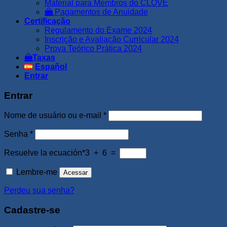
Material para Membros do CLOVE
Pagamentos de Anuidade
Certificação
Regulamento do Exame 2024
Inscrição e Avaliação Curricular 2024
Prova Teórico Prática 2024
Taxas
Español
Entrar
Entrar
Obrigatório
Nome de usuário ou e-mail
*
Obrigatório
Senha
*
Resuelve la ecuación*
3 + 6 =
Lembre-me
Acessar
Perdeu sua senha?
Cadastre-se