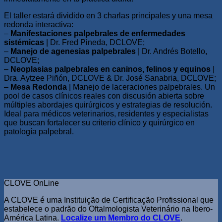
El taller estará dividido en 3 charlas principales y una mesa
redonda interactiva:
–
Manifestaciones palpebrales de enfermedades
sistémicas
| Dr. Fred Pineda, DCLOVE;
–
Manejo de agenesias palpebrales
| Dr. Andrés Botello,
DCLOVE;
–
Neoplasias palpebrales en caninos, felinos y equinos
|
Dra. Aytzee Piñón, DCLOVE & Dr. José Sanabria, DCLOVE;
–
Mesa Redonda
| Manejo de laceraciones palpebrales. Un
pool de casos clínicos reales con discusión abierta sobre
múltiples abordajes quirúrgicos y estrategias de resolución.
Ideal para médicos veterinarios, residentes y especialistas
que buscan fortalecer su criterio clínico y quirúrgico en
patología palpebral.
CLOVE OnLine
A CLOVE é uma Instituição de Certificação Profissional que
estabelece o padrão do Oftalmologista Veterinário na Ibero-
América Latina.
Localize um Membro do CLOVE
.