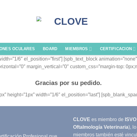
IONES OCULARES
BOARD
MIEMBROS
CERTIFICACION
h=”1/6″ el_position=”first”] [spb_text_block animation=”none”
zontal=”0″ margin_vertical=”0″ custom_css=”margin-top: 0px;m
Gracias por su pedido.
x” height=”1px” width=”1/6″ el_position=”last”] [spb_blank_s
CLOVE
es miembro de
ISVO
Oftalmología Veterinaria
), 
miembros también esté vincu
tificación Profesional que