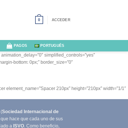
0
ACCEDER
PAGOS
PORTUGUÊS
 animation_delay=”0″ simplified_controls=”yes”
argin-bottom: 0px;” border_size=”0″
pacer element_name=”Spacer 210px” height=”210px” width=”1/1″
(
Sociedad Internacional de
lo que hace que cada uno de sus
lado a
ISVO
. Como beneficio,