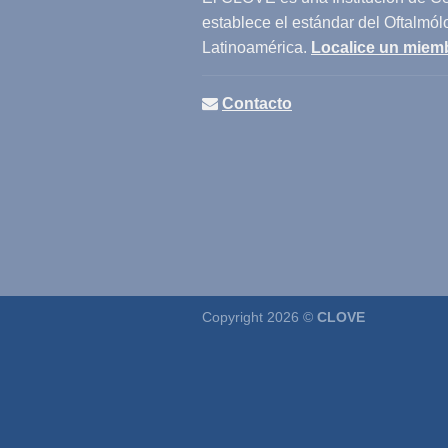
establece el estándar del Oftalmól
Latinoamérica.
Localice un miem
Contacto
Copyright 2026 ©
CLOVE