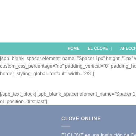
Saltar
al
contenido
HOME
EL CLOVE
AFECC
[spb_blank_spacer element_name=”Spacer 1px” height=”1px” widt
custom_css_percentage=”no” padding_vertical=”0″ padding_hori
border_styling_global=”default” width=”2/3″]
[/spb_text_block] [spb_blank_spacer element_name=”Spacer 1p
el_position=”first last”]
CLOVE ONLINE
El CLOVE es una Institución de Cer