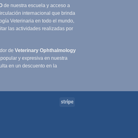
O
de nuestra escuela y acceso a
circulación internacional que brinda
ogía Veterinaria en todo el mundo,
tar las actividades realizadas por
ador de
Veterinary Ophthalmology
ás popular y expresiva en nuestra
ulta en un descuento en la