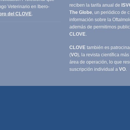
reciben la tarifa anual de
ISV
ogo Veterinario en Ibero-
The Globe
, un periódico de 
bro del CLOVE
.
información sobre la Oftalmol
además de permitirnos publici
CLOVE
.
CLOVE
también es patrocin
(
VO
), la revista científica m
área de operación, lo que res
suscripción individual a
VO
.