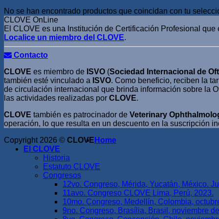
No se han encontrado productos que coincidan con tu selecci
CLOVE OnLine
El CLOVE es una Institución de Certificación Profesional que 
Localice un miembro del CLOVE
.
Contacto
CLOVE
es miembro de
ISVO
(
Sociedad Internacional de Oft
también esté vinculado a
ISVO
. Como beneficio, reciben la ta
de circulación internacional que brinda información sobre la O
las actividades realizadas por
CLOVE
.
CLOVE
también es patrocinador de
Veterinary Ophthalmolo
operación, lo que resulta en un descuento en la suscripción i
Copyright 2026 ©
CLOVE
Home
El CLOVE
Historia
Estatuto CLOVE
Congresos
12vo. Congreso, Mérida, Yucatán, México. Ju
11avo. Congreso CLOVE Lima, Perú, 2023.
10mo. Congreso, Medellín, Colombia, octubr
9no. Congreso, Brasília, Brasil, noviembre d