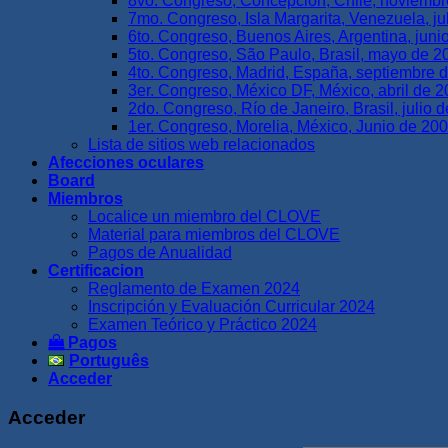
8vo. Congreso, Concepción, Chile, noviemb
7mo. Congreso, Isla Margarita, Venezuela, ju
6to. Congreso, Buenos Aires, Argentina, juni
5to. Congreso, São Paulo, Brasil, mayo de 2
4to. Congreso, Madrid, España, septiembre 
3er. Congreso, México DF, México, abril de 
2do. Congreso, Río de Janeiro, Brasil, julio 
1er. Congreso, Morelia, México, Junio de 20
Lista de sitios web relacionados
Afecciones oculares
Board
Miembros
Localice un miembro del CLOVE
Material para miembros del CLOVE
Pagos de Anualidad
Certificacion
Reglamento de Examen 2024
Inscripción y Evaluación Curricular 2024
Examen Teórico y Práctico 2024
Pagos
Português
Acceder
Acceder