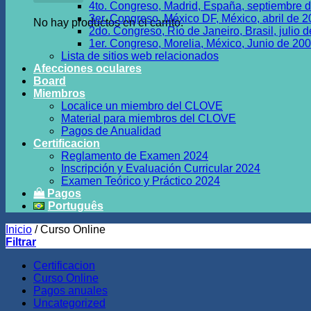
4to. Congreso, Madrid, España, septiembre 
3er. Congreso, México DF, México, abril de 
No hay productos en el carrito.
2do. Congreso, Río de Janeiro, Brasil, julio 
1er. Congreso, Morelia, México, Junio de 20
Lista de sitios web relacionados
Afecciones oculares
Board
Miembros
Localice un miembro del CLOVE
Material para miembros del CLOVE
Pagos de Anualidad
Certificacion
Reglamento de Examen 2024
Inscripción y Evaluación Curricular 2024
Examen Teórico y Práctico 2024
Pagos
Português
Inicio
/
Curso Online
Filtrar
Certificacion
Curso Online
Pagos anuales
Uncategorized