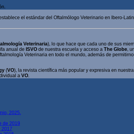
ón.
establece el estándar del Oftalmólogo Veterinario en Ibero-Lati
almología Veterinaria
), lo que hace que cada uno de sus mie
rifa anual de
ISVO
de nuestra escuela y acceso a
The Globe
, u
ftalmología Veterinaria en todo el mundo, además de permitirnos
gy
(
VO
), la revista científica más popular y expresiva en nuestr
ndividual a
VO
.
nio, 2025.
e de 2019
e 2017