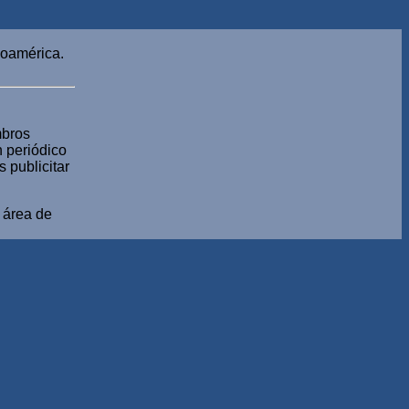
noamérica.
mbros
n periódico
 publicitar
a área de