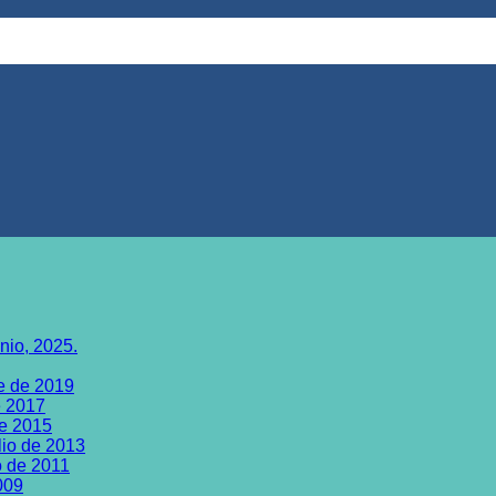
nio, 2025.
e de 2019
e 2017
re 2015
lio de 2013
o de 2011
009