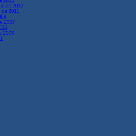
re 2015
lio de 2013
o de 2011
009
de 2007
2005
de 2003
01