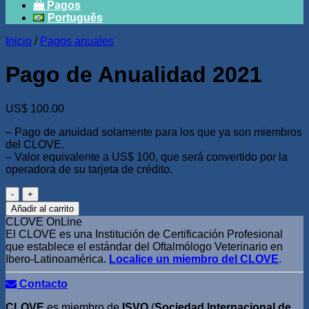
Pagos
Português
Inicio
/
Pagos anuales
Pago de Anualidad 2021
US$
100.00
– Pago de anuidad solamente para los que ya son miembros
del CLOVE.
– Valor equivalente a US$ 100, que será convertido por la
operadora de su tarjeta de crédito.
Pago
de
Añadir al carrito
Anualidad
CLOVE OnLine
2021
El CLOVE es una Institución de Certificación Profesional
cantidad
que establece el estándar del Oftalmólogo Veterinario en
Ibero-Latinoamérica.
Localice un miembro del CLOVE
.
Contacto
CLOVE
es miembro de
ISVO
(
Sociedad Internacional de