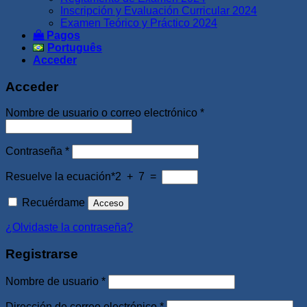
Inscripción y Evaluación Curricular 2024
Examen Teórico y Práctico 2024
Pagos
Português
Acceder
Acceder
Obligatorio
Nombre de usuario o correo electrónico
*
Obligatorio
Contraseña
*
Resuelve la ecuación*
2 + 7 =
Recuérdame
Acceso
¿Olvidaste la contraseña?
Registrarse
Obligatorio
Nombre de usuario
*
Obligatorio
Dirección de correo electrónico
*