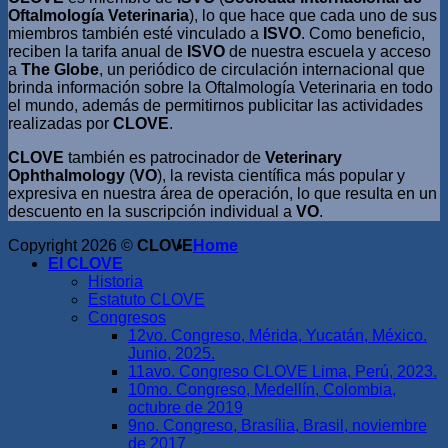
Oftalmología Veterinaria
), lo que hace que cada uno de sus
miembros también esté vinculado a
ISVO
. Como beneficio,
reciben la tarifa anual de
ISVO
de nuestra escuela y acceso
a
The Globe
, un periódico de circulación internacional que
brinda información sobre la Oftalmología Veterinaria en todo
el mundo, además de permitirnos publicitar las actividades
realizadas por
CLOVE
.
CLOVE
también es patrocinador de
Veterinary
Ophthalmology
(
VO
), la revista científica más popular y
expresiva en nuestra área de operación, lo que resulta en un
descuento en la suscripción individual a
VO
.
Copyright 2026 ©
CLOVE
Home
El CLOVE
Historia
Estatuto CLOVE
Congresos
12vo. Congreso, Mérida, Yucatán, México.
Junio, 2025.
11avo. Congreso CLOVE Lima, Perú, 2023.
10mo. Congreso, Medellín, Colombia,
octubre de 2019
9no. Congreso, Brasília, Brasil, noviembre
de 2017