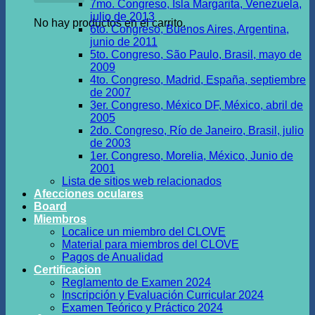
7mo. Congreso, Isla Margarita, Venezuela,
julio de 2013
No hay productos en el carrito.
6to. Congreso, Buenos Aires, Argentina,
junio de 2011
5to. Congreso, São Paulo, Brasil, mayo de
2009
4to. Congreso, Madrid, España, septiembre
de 2007
3er. Congreso, México DF, México, abril de
2005
2do. Congreso, Río de Janeiro, Brasil, julio
de 2003
1er. Congreso, Morelia, México, Junio de
2001
Lista de sitios web relacionados
Afecciones oculares
Board
Miembros
Localice un miembro del CLOVE
Material para miembros del CLOVE
Pagos de Anualidad
Certificacion
Reglamento de Examen 2024
Inscripción y Evaluación Curricular 2024
Examen Teórico y Práctico 2024