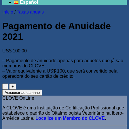
Español
Início
/
Taxas anuais
Pagamento de Anuidade
2021
US$
100.00
– Pagamento de anuidade apenas para aqueles que já são
membros do CLOVE.
– Valor equivalente a US$ 100, que será convertido pela
operadora do seu cartão de crédito.
Pagamento
de
Adicionar ao carrinho
Anuidade
CLOVE OnLine
2021
quantidade
A CLOVE é uma Instituição de Certificação Profissional que
estabelece o padrão do Oftalmologista Veterinário na Ibero-
América Latina.
Localize um Membro do CLOVE
.