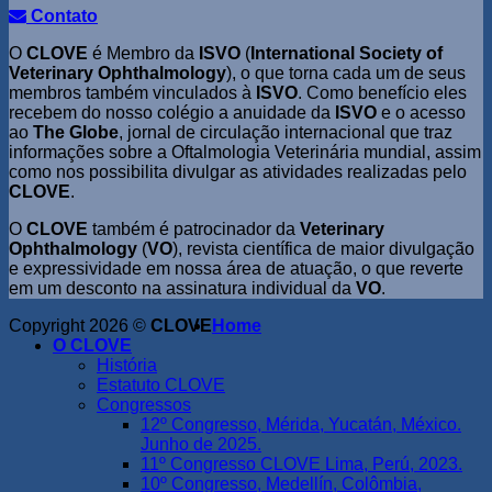
Contato
O
CLOVE
é Membro da
ISVO
(
International Society of
Veterinary Ophthalmology
), o que torna cada um de seus
membros também vinculados à
ISVO
. Como benefício eles
recebem do nosso colégio a anuidade da
ISVO
e o acesso
ao
The Globe
, jornal de circulação internacional que traz
informações sobre a Oftalmologia Veterinária mundial, assim
como nos possibilita divulgar as atividades realizadas pelo
CLOVE
.
O
CLOVE
também é patrocinador da
Veterinary
Ophthalmology
(
VO
), revista científica de maior divulgação
e expressividade em nossa área de atuação, o que reverte
em um desconto na assinatura individual da
VO
.
Copyright 2026 ©
CLOVE
Home
O CLOVE
História
Estatuto CLOVE
Congressos
12º Congresso, Mérida, Yucatán, México.
Junho de 2025.
11º Congresso CLOVE Lima, Perú, 2023.
10º Congresso, Medellín, Colômbia,