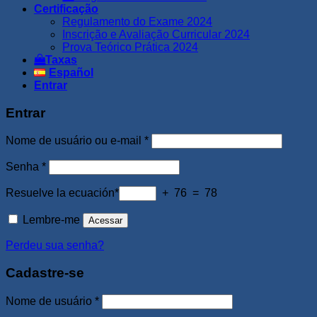
Certificação
Regulamento do Exame 2024
Inscrição e Avaliação Curricular 2024
Prova Teórico Prática 2024
Taxas
Español
Entrar
Entrar
Obrigatório
Nome de usuário ou e-mail
*
Obrigatório
Senha
*
Resuelve la ecuación*
+ 76 = 78
Lembre-me
Acessar
Perdeu sua senha?
Cadastre-se
Obrigatório
Nome de usuário
*