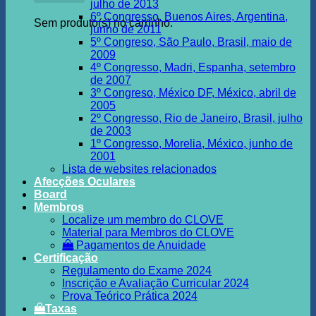
julho de 2013
6º Congresso, Buenos Aires, Argentina,
Sem produto(s) no carrinho.
junho de 2011
5º Congreso, São Paulo, Brasil, maio de
2009
4º Congresso, Madri, Espanha, setembro
de 2007
3º Congreso, México DF, México, abril de
2005
2º Congresso, Rio de Janeiro, Brasil, julho
de 2003
1º Congresso, Morelia, México, junho de
2001
Lista de websites relacionados
Afecções Oculares
Board
Membros
Localize um membro do CLOVE
Material para Membros do CLOVE
Pagamentos de Anuidade
Certificação
Regulamento do Exame 2024
Inscrição e Avaliação Curricular 2024
Prova Teórico Prática 2024
Taxas