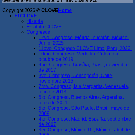
descuento en la suscripción individual a
VO
.
Copyright 2026 ©
CLOVE
Home
El CLOVE
Historia
Estatuto CLOVE
Congresos
12vo. Congreso, Mérida, Yucatán, México.
Junio, 2025.
11avo. Congreso CLOVE Lima, Perú, 2023.
10mo. Congreso, Medellín, Colombia,
octubre de 2019
9no. Congreso, Brasília, Brasil, noviembre
de 2017
8vo. Congreso, Concepción, Chile,
noviembre 2015
7mo. Congreso, Isla Margarita, Venezuela,
julio de 2013
6to. Congreso, Buenos Aires, Argentina,
junio de 2011
5to. Congreso, São Paulo, Brasil, mayo de
2009
4to. Congreso, Madrid, España, septiembre
de 2007
3er. Congreso, México DF, México, abril de