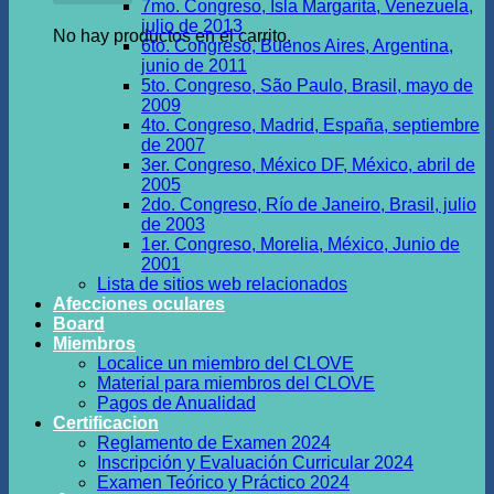
7mo. Congreso, Isla Margarita, Venezuela,
julio de 2013
No hay productos en el carrito.
6to. Congreso, Buenos Aires, Argentina,
junio de 2011
5to. Congreso, São Paulo, Brasil, mayo de
2009
4to. Congreso, Madrid, España, septiembre
de 2007
3er. Congreso, México DF, México, abril de
2005
2do. Congreso, Río de Janeiro, Brasil, julio
de 2003
1er. Congreso, Morelia, México, Junio de
2001
Lista de sitios web relacionados
Afecciones oculares
Board
Miembros
Localice un miembro del CLOVE
Material para miembros del CLOVE
Pagos de Anualidad
Certificacion
Reglamento de Examen 2024
Inscripción y Evaluación Curricular 2024
Examen Teórico y Práctico 2024