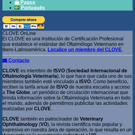
Pagos
Português
CLOVE OnLine
El CLOVE es una Institución de Certificación Profesional
que establece el estándar del Oftalmólogo Veterinario en
Ibero-Latinoamérica.
Localice un miembro del CLOVE
.
Contacto
CLOVE
es miembro de
ISVO
(
Sociedad Internacional de
Oftalmología Veterinaria
), lo que hace que cada uno de sus
miembros también esté vinculado a
ISVO
. Como beneficio,
reciben la tarifa anual de
ISVO
de nuestra escuela y acceso
a
The Globe
, un periódico de circulación internacional que
brinda información sobre la Oftalmología Veterinaria en todo
el mundo, además de permitirnos publicitar las actividades
realizadas por
CLOVE
.
CLOVE
también es patrocinador de
Veterinary
Ophthalmology
(
VO
), la revista científica más popular y
expresiva en nuestra área de operación, lo que resulta en un