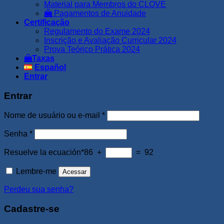
Material para Membros do CLOVE
Pagamentos de Anuidade
Certificação
Regulamento do Exame 2024
Inscrição e Avaliação Curricular 2024
Prova Teórico Prática 2024
Taxas
Español
Entrar
Entrar
Obrigatório
Nome de usuário ou e-mail
*
Obrigatório
Senha
*
Resuelve la ecuación*
86 +
= 92
Lembre-me
Acessar
Perdeu sua senha?
Cadastre-se