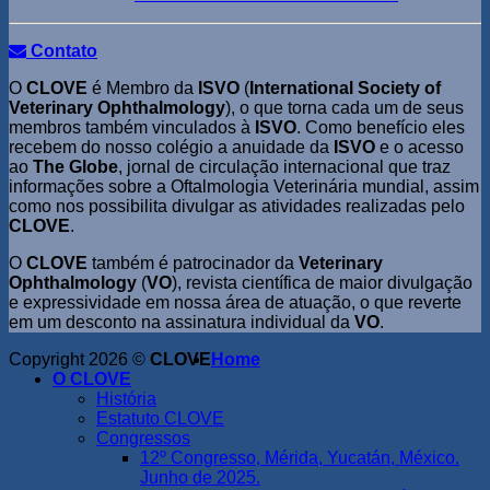
Contato
O
CLOVE
é Membro da
ISVO
(
International Society of
Veterinary Ophthalmology
), o que torna cada um de seus
membros também vinculados à
ISVO
. Como benefício eles
recebem do nosso colégio a anuidade da
ISVO
e o acesso
ao
The Globe
, jornal de circulação internacional que traz
informações sobre a Oftalmologia Veterinária mundial, assim
como nos possibilita divulgar as atividades realizadas pelo
CLOVE
.
O
CLOVE
também é patrocinador da
Veterinary
Ophthalmology
(
VO
), revista científica de maior divulgação
e expressividade em nossa área de atuação, o que reverte
em um desconto na assinatura individual da
VO
.
Copyright 2026 ©
CLOVE
Home
O CLOVE
História
Estatuto CLOVE
Congressos
12º Congresso, Mérida, Yucatán, México.
Junho de 2025.