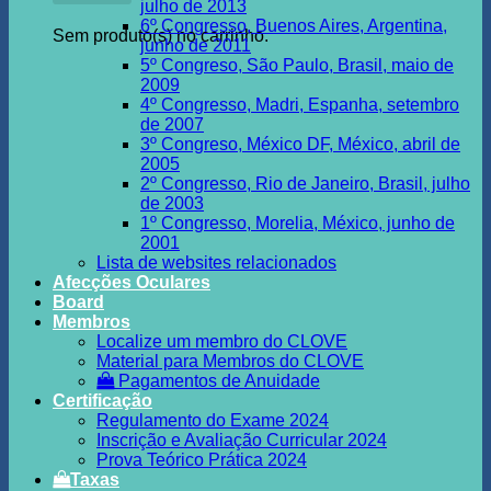
julho de 2013
6º Congresso, Buenos Aires, Argentina,
Sem produto(s) no carrinho.
junho de 2011
5º Congreso, São Paulo, Brasil, maio de
2009
4º Congresso, Madri, Espanha, setembro
de 2007
3º Congreso, México DF, México, abril de
2005
2º Congresso, Rio de Janeiro, Brasil, julho
de 2003
1º Congresso, Morelia, México, junho de
2001
Lista de websites relacionados
Afecções Oculares
Board
Membros
Localize um membro do CLOVE
Material para Membros do CLOVE
Pagamentos de Anuidade
Certificação
Regulamento do Exame 2024
Inscrição e Avaliação Curricular 2024
Prova Teórico Prática 2024
Taxas