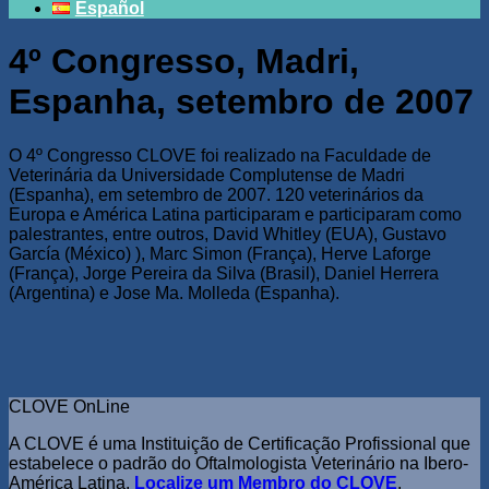
Español
4º Congresso, Madri,
Espanha, setembro de 2007
O 4º Congresso CLOVE foi realizado na Faculdade de
Veterinária da Universidade Complutense de Madri
(Espanha), em setembro de 2007. 120 veterinários da
Europa e América Latina participaram e participaram como
palestrantes, entre outros, David Whitley (EUA), Gustavo
García (México) ), Marc Simon (França), Herve Laforge
(França), Jorge Pereira da Silva (Brasil), Daniel Herrera
(Argentina) e Jose Ma. Molleda (Espanha).
CLOVE OnLine
A CLOVE é uma Instituição de Certificação Profissional que
estabelece o padrão do Oftalmologista Veterinário na Ibero-
América Latina.
Localize um Membro do CLOVE
.