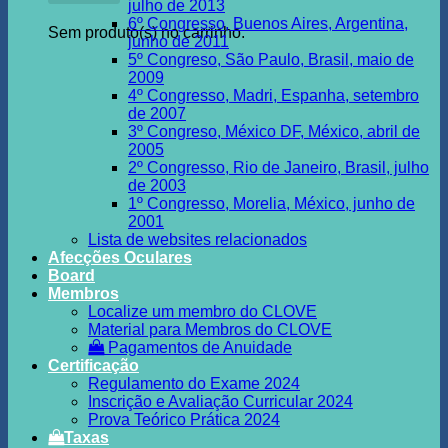
julho de 2013
6º Congresso, Buenos Aires, Argentina,
Sem produto(s) no carrinho.
junho de 2011
5º Congreso, São Paulo, Brasil, maio de
2009
4º Congresso, Madri, Espanha, setembro
de 2007
3º Congreso, México DF, México, abril de
2005
2º Congresso, Rio de Janeiro, Brasil, julho
de 2003
1º Congresso, Morelia, México, junho de
2001
Lista de websites relacionados
Afecções Oculares
Board
Membros
Localize um membro do CLOVE
Material para Membros do CLOVE
Pagamentos de Anuidade
Certificação
Regulamento do Exame 2024
Inscrição e Avaliação Curricular 2024
Prova Teórico Prática 2024
Taxas