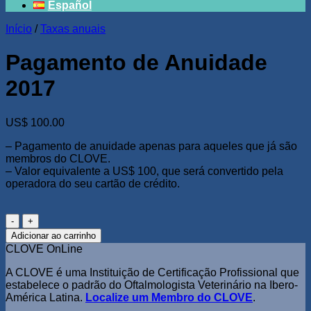
Español
Início
/
Taxas anuais
Pagamento de Anuidade
2017
US$
100.00
– Pagamento de anuidade apenas para aqueles que já são
membros do CLOVE.
– Valor equivalente a US$ 100, que será convertido pela
operadora do seu cartão de crédito.
Pagamento
de
Adicionar ao carrinho
Anuidade
CLOVE OnLine
2017
quantidade
A CLOVE é uma Instituição de Certificação Profissional que
estabelece o padrão do Oftalmologista Veterinário na Ibero-
América Latina.
Localize um Membro do CLOVE
.