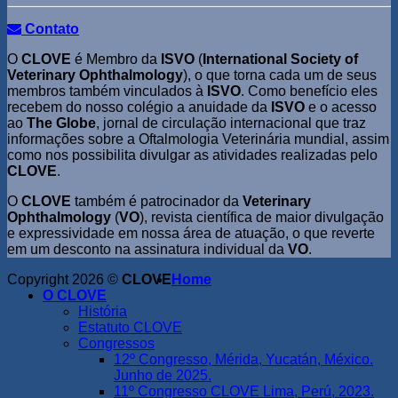
Contato
O
CLOVE
é Membro da
ISVO
(
International Society of
Veterinary Ophthalmology
), o que torna cada um de seus
membros também vinculados à
ISVO
. Como benefício eles
recebem do nosso colégio a anuidade da
ISVO
e o acesso
ao
The Globe
, jornal de circulação internacional que traz
informações sobre a Oftalmologia Veterinária mundial, assim
como nos possibilita divulgar as atividades realizadas pelo
CLOVE
.
O
CLOVE
também é patrocinador da
Veterinary
Ophthalmology
(
VO
), revista científica de maior divulgação
e expressividade em nossa área de atuação, o que reverte
em um desconto na assinatura individual da
VO
.
Copyright 2026 ©
CLOVE
Home
O CLOVE
História
Estatuto CLOVE
Congressos
12º Congresso, Mérida, Yucatán, México.
Junho de 2025.
11º Congresso CLOVE Lima, Perú, 2023.