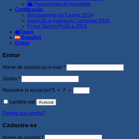
Pagamentos de Anuidade
Certificação
Regulamento do Exame 2024
Inscrição e Avaliação Curricular 2024
Prova Teórico Prática 2024
Taxas
Español
Entrar
Entrar
Obrigatório
Nome de usuário ou e-mail
*
Obrigatório
Senha
*
Resuelve la ecuación*
3 + 7 =
Lembre-me
Acessar
Perdeu sua senha?
Cadastre-se
Obrigatório
Nome de usuário
*