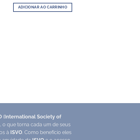
ADICIONAR AO CARRINHO
O
(
International Society of
), o que torna cada um de seus
os à
ISVO
. Como benefício eles