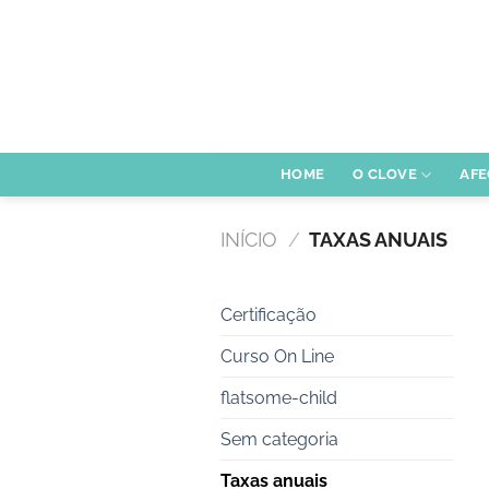
Skip
to
content
HOME
O CLOVE
AFE
INÍCIO
/
TAXAS ANUAIS
Certificação
Curso On Line
flatsome-child
Sem categoria
Taxas anuais