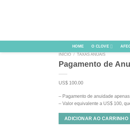
Skip
to
content
HOME
O CLOVE
AFE
INÍCIO
/
TAXAS ANUAIS
Pagamento de Anu
US$
100.00
– Pagamento de anuidade apenas
– Valor equivalente a US$ 100, que
ADICIONAR AO CARRINHO