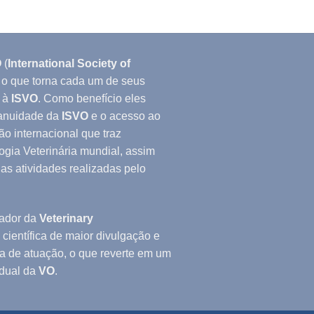
O
(
International Society of
, o que torna cada um de seus
 à
ISVO
. Como benefício eles
 anuidade da
ISVO
e o acesso ao
ção internacional que traz
ogia Veterinária mundial, assim
 as atividades realizadas pelo
ador da
Veterinary
ta científica de maior divulgação e
a de atuação, o que reverte em um
idual da
VO
.