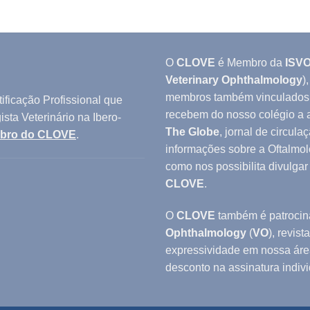
O
CLOVE
é Membro da
ISV
Veterinary Ophthalmology
)
membros também vinculados
ificação Profissional que
recebem do nosso colégio a
sta Veterinário na Ibero-
The Globe
, jornal de circula
mbro do CLOVE
.
informações sobre a Oftalmol
como nos possibilita divulgar
CLOVE
.
O
CLOVE
também é patrocin
Ophthalmology
(
VO
), revis
expressividade em nossa áre
desconto na assinatura indiv