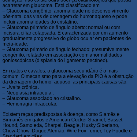
acarretar em glaucoma. Está classificado em:
– Glaucoma congênito: anormalidade no desenvolvimento
pós-natal das vias de drenagem do humor aquoso e pode
incluir anormalidades do cristalino.
– Glaucoma primário de ângulo aberto: normal ou com
incisura ciliar colapsada. É caracterizada por um aumento
gradualmente progressivo do globo ocular em pacientes de
meia-idade.
– Glaucoma primário de ângulo fechado: presumivelmente
congênito, relatado em associação com anormalidades
gonioscópicas (displasia do ligamento pectíneo).
Em gatos e cavalos, o glaucoma secundário é o mais
comum. O mecanismo para a elevação da PIO é a obstrução
da drenagem do humor aquoso; as principais causas são:
– Uveíte crônica.
– Neoplasia intraocular.
– Glaucoma associado ao cristalino.
– Hemorragia intraocular.
Existem raças predispostas à doença, como Siamês e
Birmanês em gatos e American Cocker Spaniel, Basset
Hound, Samoieda, Sharpei, Beagle, Husky Siberiano,
Chow-Chow, Dogue Alemão, Wire Fox Terrier, Toy Poodle e
Standard em cães.