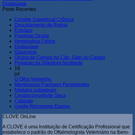
Distiquíase
Posts Recentes
Ceratite Superficial Crônica
Descolamento de Retina
Entrópio
Proptose Ocular
Herpesvírus Felino
Distiquíase
Glaucoma
Úlcera de Córnea no Cão, Gato ou Cavalo
Prolapso da Glândula Nictitante
19
jul
O Olho Vermelho
Membranas Pupilares Persistentes
Nódulos palpebrais
Ceratoconjuntivite Seca
Catarata
Uveíte Recorrente Equina
CLOVE OnLine
A CLOVE é uma Instituição de Certificação Profissional que
estabelece o padrão do Oftalmologista Veterinário na Ibero-