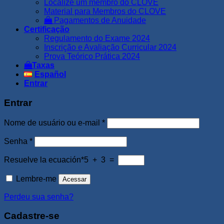
Localize um membro do CLOVE
Material para Membros do CLOVE
Pagamentos de Anuidade
Certificação
Regulamento do Exame 2024
Inscrição e Avaliação Curricular 2024
Prova Teórico Prática 2024
Taxas
Español
Entrar
Entrar
Obrigatório
Nome de usuário ou e-mail
*
Obrigatório
Senha
*
Resuelve la ecuación*
5 + 3 =
Lembre-me
Acessar
Perdeu sua senha?
Cadastre-se