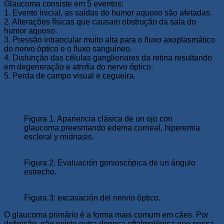
Glaucoma consiste em 5 eventos:
1. Evento inicial, as saídas do humor aquoso são afetadas.
2. Alterações físicas que causam obstrução da sala do
humor aquoso.
3. Pressão intraocular muito alta para o fluxo axoplasmático
do nervo óptico e o fluxo sanguíneo.
4. Disfunção das células ganglionares da retina resultando
em degeneração e atrofia do nervo óptico.
5. Perda de campo visual e cegueira.
Figura 1. Apariencia clásica de un ojo con
glaucoma preesntando edema corneal, hiperemia
escleral y midriasis.
Figura 2. Evaluación gonioscópica de un ángulo
estrecho.
Figura 3: excavación del nervio óptico.
O glaucoma primário é a forma mais comum em cães. Por
definição, não existe outra doença oftalmológica que possa