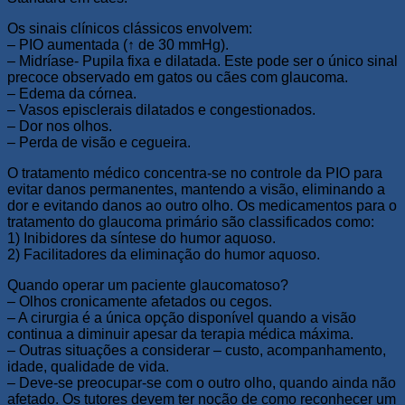
Os sinais clínicos clássicos envolvem:
– PIO aumentada (↑ de 30 mmHg).
– Midríase- Pupila fixa e dilatada. Este pode ser o único sinal
precoce observado em gatos ou cães com glaucoma.
– Edema da córnea.
– Vasos episclerais dilatados e congestionados.
– Dor nos olhos.
– Perda de visão e cegueira.
O tratamento médico concentra-se no controle da PIO para
evitar danos permanentes, mantendo a visão, eliminando a
dor e evitando danos ao outro olho. Os medicamentos para o
tratamento do glaucoma primário são classificados como:
1) Inibidores da síntese do humor aquoso.
2) Facilitadores da eliminação do humor aquoso.
Quando operar um paciente glaucomatoso?
– Olhos cronicamente afetados ou cegos.
– A cirurgia é a única opção disponível quando a visão
continua a diminuir apesar da terapia médica máxima.
– Outras situações a considerar – custo, acompanhamento,
idade, qualidade de vida.
– Deve-se preocupar-se com o outro olho, quando ainda não
afetado. Os tutores devem ter noção de como reconhecer um