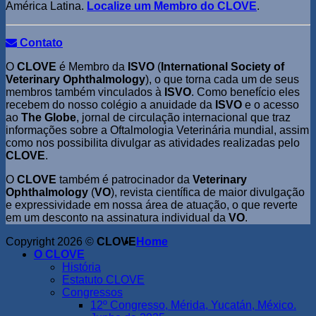
América Latina.
Localize um Membro do CLOVE
.
Contato
O
CLOVE
é Membro da
ISVO
(
International Society of
Veterinary Ophthalmology
), o que torna cada um de seus
membros também vinculados à
ISVO
. Como benefício eles
recebem do nosso colégio a anuidade da
ISVO
e o acesso
ao
The Globe
, jornal de circulação internacional que traz
informações sobre a Oftalmologia Veterinária mundial, assim
como nos possibilita divulgar as atividades realizadas pelo
CLOVE
.
O
CLOVE
também é patrocinador da
Veterinary
Ophthalmology
(
VO
), revista científica de maior divulgação
e expressividade em nossa área de atuação, o que reverte
em um desconto na assinatura individual da
VO
.
Copyright 2026 ©
CLOVE
Home
O CLOVE
História
Estatuto CLOVE
Congressos
12º Congresso, Mérida, Yucatán, México.