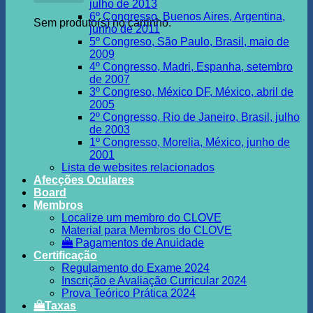
julho de 2013
6º Congresso, Buenos Aires, Argentina,
Sem produto(s) no carrinho.
junho de 2011
5º Congreso, São Paulo, Brasil, maio de
2009
4º Congresso, Madri, Espanha, setembro
de 2007
3º Congreso, México DF, México, abril de
2005
2º Congresso, Rio de Janeiro, Brasil, julho
de 2003
1º Congresso, Morelia, México, junho de
2001
Lista de websites relacionados
Afecções Oculares
Board
Membros
Localize um membro do CLOVE
Material para Membros do CLOVE
Pagamentos de Anuidade
Certificação
Regulamento do Exame 2024
Inscrição e Avaliação Curricular 2024
Prova Teórico Prática 2024
Taxas