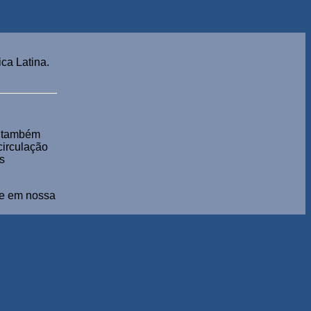
ca Latina.
s também
 circulação
s
ade em nossa