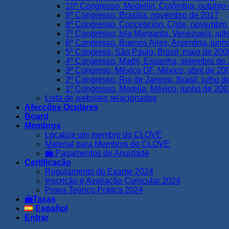
10º Congresso, Medellín, Colômbia, outubro
9º Congresso, Brasília, novembro de 2017
8º Congresso, Concepción, Chile, novembro
7º Congresso, Isla Margarita, Venezuela, jul
6º Congresso, Buenos Aires, Argentina, junh
5º Congreso, São Paulo, Brasil, maio de 200
4º Congresso, Madri, Espanha, setembro de
3º Congreso, México DF, México, abril de 20
2º Congresso, Rio de Janeiro, Brasil, julho 
1º Congresso, Morelia, México, junho de 200
Lista de websites relacionados
Afecções Oculares
Board
Membros
Localize um membro do CLOVE
Material para Membros do CLOVE
Pagamentos de Anuidade
Certificação
Regulamento do Exame 2024
Inscrição e Avaliação Curricular 2024
Prova Teórico Prática 2024
Taxas
Español
Entrar