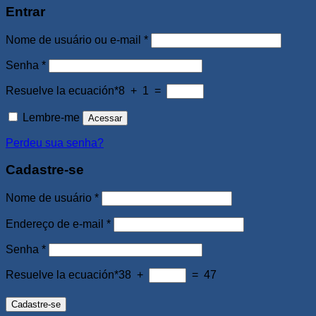
Entrar
Obrigatório
Nome de usuário ou e-mail
*
Obrigatório
Senha
*
Resuelve la ecuación*
8 + 1 =
Lembre-me
Acessar
Perdeu sua senha?
Cadastre-se
Obrigatório
Nome de usuário
*
Obrigatório
Endereço de e-mail
*
Obrigatório
Senha
*
Resuelve la ecuación*
38 +
= 47
Cadastre-se