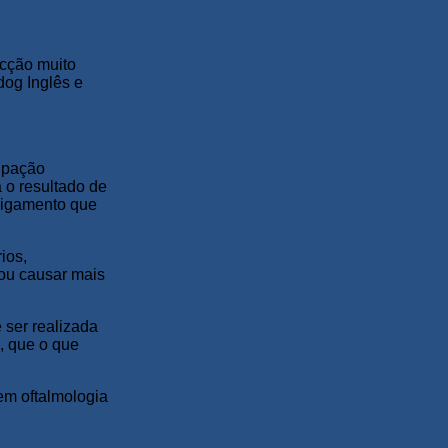
ecção muito
dog Inglês e
cipação
 o resultado de
ligamento que
ios,
/ou causar mais
 ser realizada
, que o que
em oftalmologia