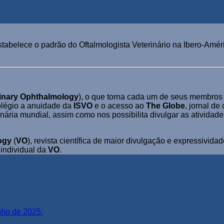
tabelece o padrão do Oftalmologista Veterinário na Ibero-Améri
erinary Ophthalmology
), o que torna cada um de seus membro
olégio a anuidade da
ISVO
e o acesso ao
The Globe
, jornal de
inária mundial, assim como nos possibilita divulgar as atividade
ogy
(
VO
), revista científica de maior divulgação e expressivid
 individual da
VO
.
nho de 2025.