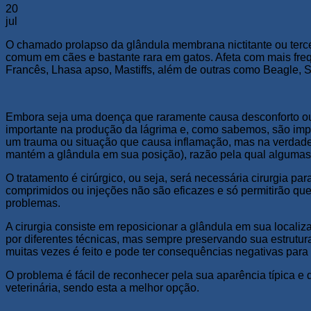
20
jul
O chamado prolapso da glândula membrana nictitante ou terc
comum em cães e bastante rara em gatos. Afeta com mais frequ
Francês, Lhasa apso, Mastiffs, além de outras como Beagle, 
Embora seja uma doença que raramente causa desconforto ou 
importante na produção da lágrima e, como sabemos, são impor
um trauma ou situação que causa inflamação, mas na verdade
mantém a glândula em sua posição), razão pela qual algumas 
O tratamento é cirúrgico, ou seja, será necessária cirurgia pa
comprimidos ou injeções não são eficazes e só permitirão que
problemas.
A cirurgia consiste em reposicionar a glândula em sua localiz
por diferentes técnicas, mas sempre preservando sua estrutur
muitas vezes é feito e pode ter consequências negativas para
O problema é fácil de reconhecer pela sua aparência típica e
veterinária, sendo esta a melhor opção.