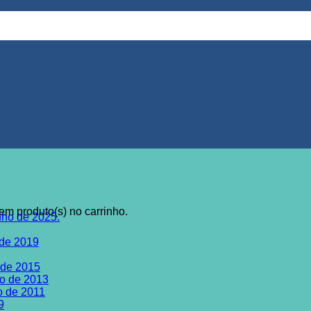
em produto(s) no carrinho.
nho de 2025.
 de 2019
 de 2015
ho de 2013
o de 2011
9