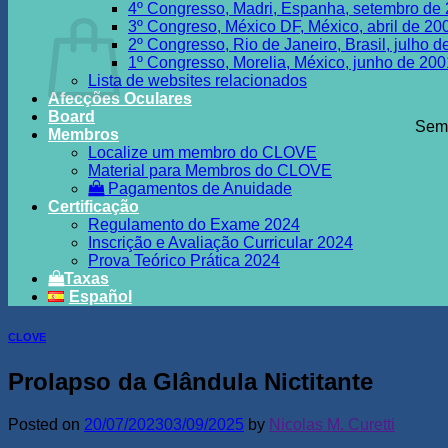
4º Congresso, Madri, Espanha, setembro de
3º Congreso, México DF, México, abril de 20
2º Congresso, Rio de Janeiro, Brasil, julho 
1º Congresso, Morelia, México, junho de 200
Lista de websites relacionados
Afecções Oculares
Board
Sem 
Membros
Localize um membro do CLOVE
Material para Membros do CLOVE
Pagamentos de Anuidade
Certificação
Regulamento do Exame 2024
Inscrição e Avaliação Curricular 2024
Prova Teórico Prática 2024
Taxas
Español
CLOVE
Prolapso da Glândula Nictitante
Posted on
20/07/2023
03/09/2025
by
Nicolas M. Curetti