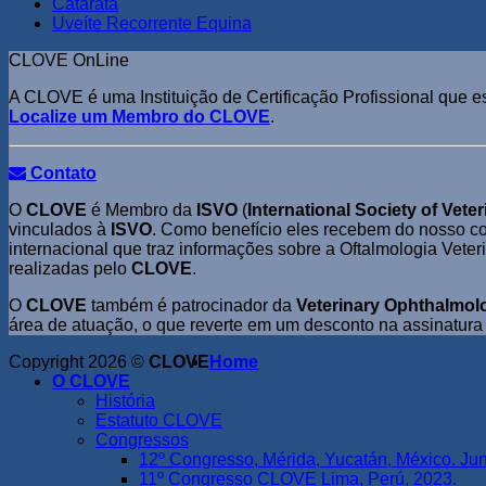
Catarata
Uveíte Recorrente Equina
CLOVE OnLine
A CLOVE é uma Instituição de Certificação Profissional que es
Localize um Membro do CLOVE
.
Contato
O
CLOVE
é Membro da
ISVO
(
International Society of Vet
vinculados à
ISVO
. Como benefício eles recebem do nosso c
internacional que traz informações sobre a Oftalmologia Veter
realizadas pelo
CLOVE
.
O
CLOVE
também é patrocinador da
Veterinary Ophthalmol
área de atuação, o que reverte em um desconto na assinatura
Copyright 2026 ©
CLOVE
Home
O CLOVE
História
Estatuto CLOVE
Congressos
12º Congresso, Mérida, Yucatán, México. Ju
11º Congresso CLOVE Lima, Perú, 2023.