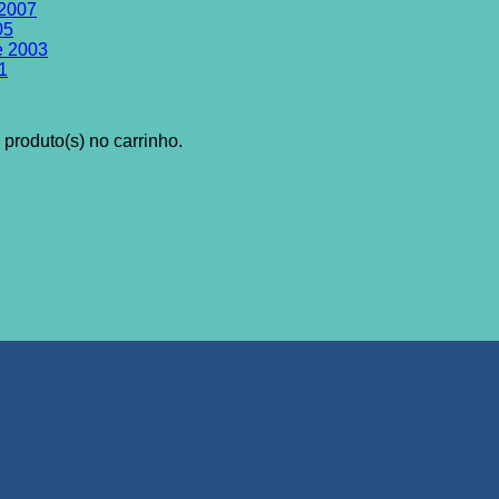
 2007
05
de 2003
1
produto(s) no carrinho.