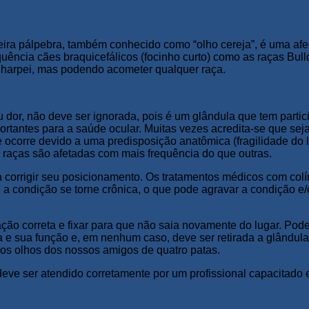
eira pálpebra, também conhecido como “olho cereja”, é uma af
ência cães braquicefálicos (focinho curto) como as raças Bull
Sharpei, mas podendo acometer qualquer raça.
dor, não deve ser ignorada, pois é um glândula que tem parti
tantes para a saúde ocular. Muitas vezes acredita-se que seja
 ocorre devido a uma predisposição anatômica (fragilidade do 
raças são afetadas com mais frequência do que outras.
ra corrigir seu posicionamento. Os tratamentos médicos com colír
 a condição se torne crônica, o que pode agravar a condição e
ação correta e fixar para que não saia novamente do lugar. Pode
a e sua função e, em nenhum caso, deve ser retirada a glândula
 os olhos dos nossos amigos de quatro patas.
 deve ser atendido corretamente por um profissional capacitado 