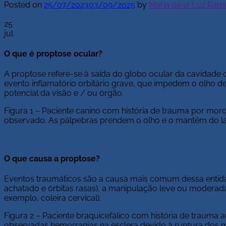
Posted on
25/07/2023
03/09/2025
by
María de la Luz Ram
25
jul
O que é proptose ocular?
A proptose refere-se à saída do globo ocular da cavidade 
evento inflamatório orbitário grave, que impedem o olho d
potencial da visão e / ou órgão.
Figura 1 – Paciente canino com história de trauma por mord
observado. As pálpebras prendem o olho e o mantém do la
O que causa a proptose?
Eventos traumáticos são a causa mais comum dessa entidad
achatado e órbitas rasas), a manipulação leve ou moderada
exemplo, coleira cervical).
Figura 2 – Paciente braquicefálico com história de trauma au
observadas hemorragias na esclera devido à ruptura dos 