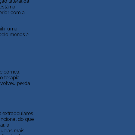
ão lateral da
está na
erior com a
itir uma
 pelo menos 2
de córnea,
o terapia
envolveu perda
s extraoculares
uncional do que
ar, a
quelas mais