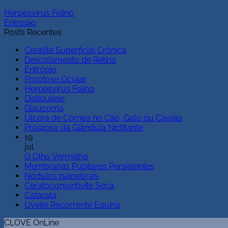
Herpesvírus Felino
Entrópio
Posts Recentes
Ceratite Superficial Crônica
Descolamento de Retina
Entrópio
Proptose Ocular
Herpesvírus Felino
Distiquíase
Glaucoma
Úlcera de Córnea no Cão, Gato ou Cavalo
Prolapso da Glândula Nictitante
19
jul
O Olho Vermelho
Membranas Pupilares Persistentes
Nódulos palpebrais
Ceratoconjuntivite Seca
Catarata
Uveíte Recorrente Equina
CLOVE OnLine