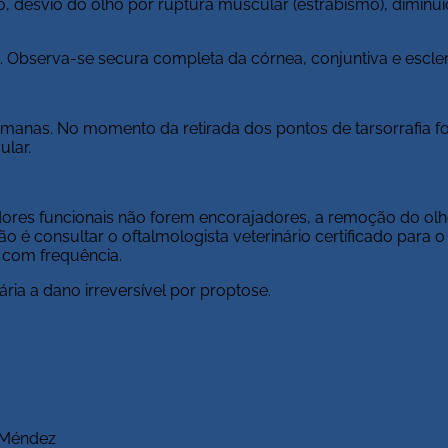
ão, desvio do olho por ruptura muscular (estrabismo), diminu
. Observa-se secura completa da córnea, conjuntiva e escler
semanas. No momento da retirada dos pontos de tarsorrafia f
ular.
cadores funcionais não forem encorajadores, a remoção do ol
 é consultar o oftalmologista veterinário certificado para o
com frequência.
ria a dano irreversível por proptose.
 Méndez