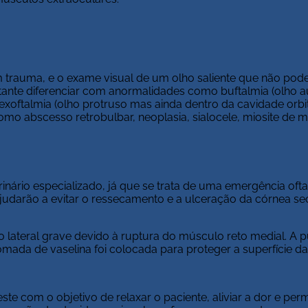
 trauma, e o exame visual de um olho saliente que não pode
rtante diferenciar com anormalidades como buftalmia (olho
xoftalmia (olho protruso mas ainda dentro da cavidade orbit
omo abscesso retrobulbar, neoplasia, sialocele, miosite de 
inário especializado, já que se trata de uma emergência oft
ajudarão a evitar o ressecamento e a ulceração da córnea sec
 lateral grave devido à ruptura do músculo reto medial. A p
omada de vaselina foi colocada para proteger a superfície da
ste com o objetivo de relaxar o paciente, aliviar a dor e perm