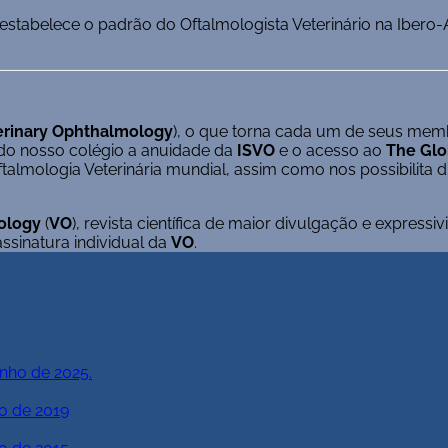
 estabelece o padrão do Oftalmologista Veterinário na Ibero
terinary Ophthalmology
), o que torna cada um de seus mem
do nosso colégio a anuidade da
ISVO
e o acesso ao
The Gl
talmologia Veterinária mundial, assim como nos possibilita d
ology
(
VO
), revista científica de maior divulgação e express
ssinatura individual da
VO
.
unho de 2025.
o de 2019