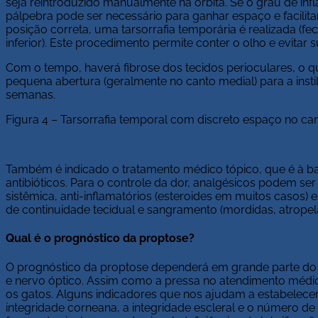
seja reintroduzido manualmente na órbita. Se o grau de inf
pálpebra pode ser necessário para ganhar espaço e facilitar
posição correta, uma tarsorrafia temporária é realizada (
inferior). Este procedimento permite conter o olho e evitar
Com o tempo, haverá fibrose dos tecidos perioculares, o qu
pequena abertura (geralmente no canto medial) para a inst
semanas.
Figura 4 – Tarsorrafia temporal com discreto espaço no c
Também é indicado o tratamento médico tópico, que é à base
antibióticos. Para o controle da dor, analgésicos podem se
sistêmica, anti-inflamatórios (esteroides em muitos casos)
de continuidade tecidual e sangramento (mordidas, atropel
Qual é o prognóstico da proptose?
O prognóstico da proptose dependerá em grande parte do g
e nervo óptico. Assim como a pressa no atendimento médi
os gatos. Alguns indicadores que nos ajudam a estabelecer 
integridade corneana, a integridade escleral e o número d