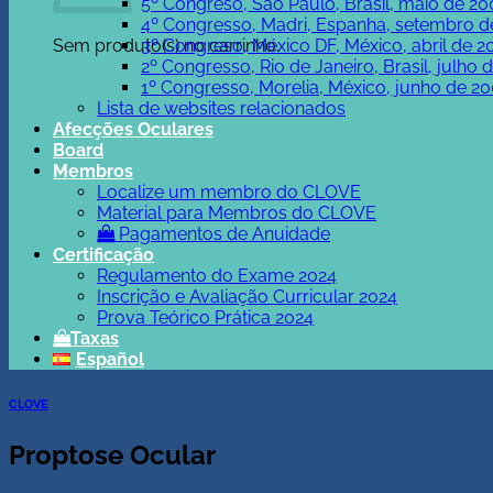
5º Congreso, São Paulo, Brasil, maio de 20
4º Congresso, Madri, Espanha, setembro d
Sem produto(s) no carrinho.
3º Congreso, México DF, México, abril de 2
2º Congresso, Rio de Janeiro, Brasil, julho 
1º Congresso, Morelia, México, junho de 20
Lista de websites relacionados
Afecções Oculares
Board
Membros
Localize um membro do CLOVE
Material para Membros do CLOVE
Pagamentos de Anuidade
Certificação
Regulamento do Exame 2024
Inscrição e Avaliação Curricular 2024
Prova Teórico Prática 2024
Taxas
Español
CLOVE
Proptose Ocular