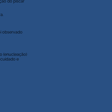
ição do piscar
a.
oi observado
ho (enucleação)
 cuidado e