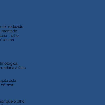
 ser reduzido
 aumentado
ária – olho
músculos
almológica.
undária à falta
upila está
 córnea.
itir que o olho