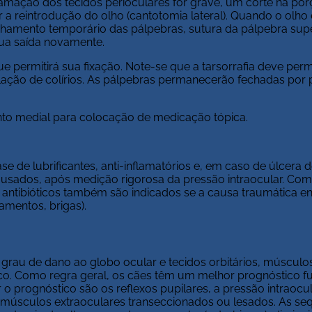
lamação dos tecidos perioculares for grave, um corte na porç
 a reintrodução do olho (cantotomia lateral). Quando o olho 
fechamento temporário das pálpebras, sutura da pálpebra sup
 sua saída novamente.
e permitirá sua fixação. Note-se que a tarsorrafia deve perm
ilação de colírios. As pálpebras permanecerão fechadas por
anto medial para colocação de medicação tópica.
 de lubrificantes, anti-inflamatórios e, em caso de úlcera 
r usados, após medição rigorosa da pressão intraocular. Com
 e antibióticos também são indicados se a causa traumática 
amentos, brigas).
rau de dano ao globo ocular e tecidos orbitários, músculo
co. Como regra geral, os cães têm um melhor prognóstico f
o prognóstico são os reflexos pupilares, a pressão intraocul
e músculos extraoculares transeccionados ou lesados. As se