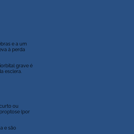
ebras e a um
eva à perda
orbital grave é
a esclera.
curto ou
 proptose (por
ca e são