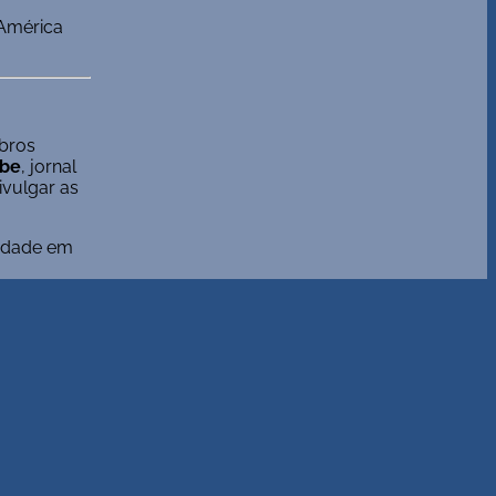
-América
bros
obe
, jornal
ivulgar as
ividade em