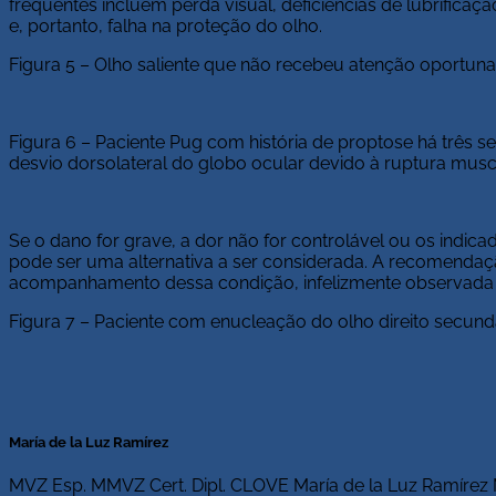
frequentes incluem perda visual, deficiências de lubrificaç
e, portanto, falha na proteção do olho.
Figura 5 – Olho saliente que não recebeu atenção oportuna
Figura 6 – Paciente Pug com história de proptose há três 
desvio dorsolateral do globo ocular devido à ruptura musc
Se o dano for grave, a dor não for controlável ou os indi
pode ser uma alternativa a ser considerada. A recomendação
acompanhamento dessa condição, infelizmente observada 
Figura 7 – Paciente com enucleação do olho direito secundá
María de la Luz Ramírez
MVZ Esp. MMVZ Cert. Dipl. CLOVE María de la Luz Ramírez