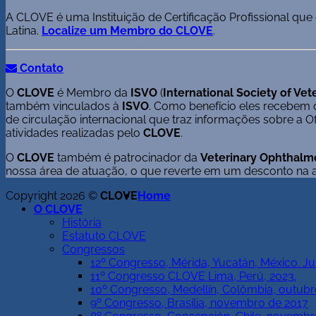
A CLOVE é uma Instituição de Certificação Profissional que
Latina.
Localize um Membro do CLOVE
.
Contato
O
CLOVE
é Membro da
ISVO
(
International Society of Ve
também vinculados à
ISVO
. Como benefício eles recebem 
de circulação internacional que traz informações sobre a Of
atividades realizadas pelo
CLOVE
.
O
CLOVE
também é patrocinador da
Veterinary Ophthalm
nossa área de atuação, o que reverte em um desconto na a
Copyright 2026 ©
CLOVE
Home
O CLOVE
História
Estatuto CLOVE
Congressos
12º Congresso, Mérida, Yucatán, México. J
11º Congresso CLOVE Lima, Perú, 2023.
10º Congresso, Medellín, Colômbia, outubr
9º Congresso, Brasília, novembro de 2017