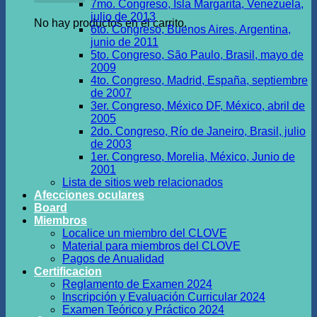
7mo. Congreso, Isla Margarita, Venezuela,
julio de 2013
No hay productos en el carrito.
6to. Congreso, Buenos Aires, Argentina,
junio de 2011
5to. Congreso, São Paulo, Brasil, mayo de
2009
4to. Congreso, Madrid, España, septiembre
de 2007
3er. Congreso, México DF, México, abril de
2005
2do. Congreso, Río de Janeiro, Brasil, julio
de 2003
1er. Congreso, Morelia, México, Junio de
2001
Lista de sitios web relacionados
Afecciones oculares
Board
Miembros
Localice un miembro del CLOVE
Material para miembros del CLOVE
Pagos de Anualidad
Certificacion
Reglamento de Examen 2024
Inscripción y Evaluación Curricular 2024
Examen Teórico y Práctico 2024