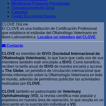
Membranas Pupilares Persistentes
Queratoconjuntivitis Seca
Cataratas
Uveítis Recurrente Equina
CLOVE OnLine
El CLOVE es una Institución de Certificación Profesional
que establece el estándar del Oftalmólogo Veterinario en
Ibero-Latinoamérica.
Localice un miembro del CLOVE
.
Contacto
CLOVE
es miembro de
ISVO
(
Sociedad Internacional de
Oftalmología Veterinaria
), lo que hace que cada uno de sus
miembros también esté vinculado a
ISVO
. Como beneficio,
reciben la tarifa anual de
ISVO
de nuestra escuela y acceso
a
The Globe
, un periódico de circulación internacional que
brinda información sobre la Oftalmología Veterinaria en todo
el mundo, además de permitirnos publicitar las actividades
realizadas por
CLOVE
.
CLOVE
también es patrocinador de
Veterinary
Ophthalmology
(
VO
), la revista científica más popular y
expresiva en nuestra área de operación, lo que resulta en un
descuento en la suscripción individual a
VO
.