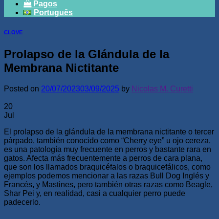
Pagos
Português
CLOVE
Prolapso de la Glándula de la
Membrana Nictitante
Posted on
20/07/2023
03/09/2025
by
Nicolas M. Curetti
20
Jul
El prolapso de la glándula de la membrana nictitante o tercer
párpado, también conocido como “Cherry eye” u ojo cereza,
es una patología muy frecuente en perros y bastante rara en
gatos. Afecta más frecuentemente a perros de cara plana,
que son los llamados braquicéfalos o braquicefálicos, como
ejemplos podemos mencionar a las razas Bull Dog Inglés y
Francés, y Mastines, pero también otras razas como Beagle,
Shar Pei y, en realidad, casi a cualquier perro puede
padecerlo.