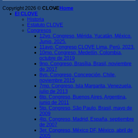
Copyright 2026 ©
CLOVE
Home
El CLOVE
Historia
Estatuto CLOVE
Congresos
12vo. Congreso, Mérida, Yucatán, México.
Junio, 2025.
11avo. Congreso CLOVE Lima, Perú, 2023.
10mo. Congreso, Medellín, Colombia,
octubre de 2019
9no. Congreso, Brasília, Brasil, noviembre
de 2017
8vo. Congreso, Concepción, Chile,
noviembre 2015
7mo. Congreso, Isla Margarita, Venezuela,
julio de 2013
6to. Congreso, Buenos Aires, Argentina,
junio de 2011
5to. Congreso, São Paulo, Brasil, mayo de
2009
4to. Congreso, Madrid, España, septiembre
de 2007
3er. Congreso, México DF, México, abril de
2005