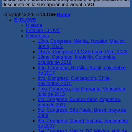
descuento en la suscripción individual a
VO
.
Copyright 2026 ©
CLOVE
Home
El CLOVE
Historia
Estatuto CLOVE
Congresos
12vo. Congreso, Mérida, Yucatán, México.
Junio, 2025.
11avo. Congreso CLOVE Lima, Perú, 2023.
10mo. Congreso, Medellín, Colombia,
octubre de 2019
9no. Congreso, Brasília, Brasil, noviembre
de 2017
8vo. Congreso, Concepción, Chile,
noviembre 2015
7mo. Congreso, Isla Margarita, Venezuela,
julio de 2013
6to. Congreso, Buenos Aires, Argentina,
junio de 2011
5to. Congreso, São Paulo, Brasil, mayo de
2009
4to. Congreso, Madrid, España, septiembre
de 2007
3er. Congreso, México DF, México, abril de