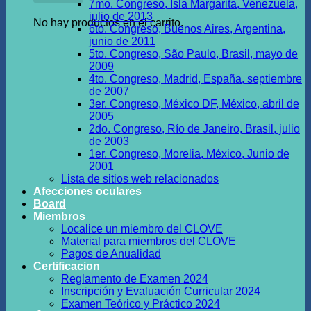
7mo. Congreso, Isla Margarita, Venezuela,
julio de 2013
No hay productos en el carrito.
6to. Congreso, Buenos Aires, Argentina,
junio de 2011
5to. Congreso, São Paulo, Brasil, mayo de
2009
4to. Congreso, Madrid, España, septiembre
de 2007
3er. Congreso, México DF, México, abril de
2005
2do. Congreso, Río de Janeiro, Brasil, julio
de 2003
1er. Congreso, Morelia, México, Junio de
2001
Lista de sitios web relacionados
Afecciones oculares
Board
Miembros
Localice un miembro del CLOVE
Material para miembros del CLOVE
Pagos de Anualidad
Certificacion
Reglamento de Examen 2024
Inscripción y Evaluación Curricular 2024
Examen Teórico y Práctico 2024