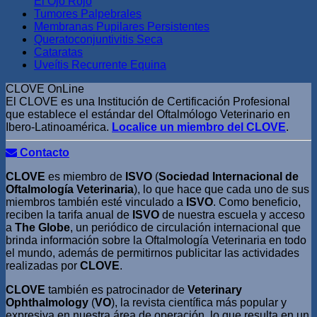
El Ojo Rojo
Tumores Palpebrales
Membranas Pupilares Persistentes
Queratoconjuntivitis Seca
Cataratas
Uveítis Recurrente Equina
CLOVE OnLine
El CLOVE es una Institución de Certificación Profesional
que establece el estándar del Oftalmólogo Veterinario en
Ibero-Latinoamérica.
Localice un miembro del CLOVE
.
Contacto
CLOVE
es miembro de
ISVO
(
Sociedad Internacional de
Oftalmología Veterinaria
), lo que hace que cada uno de sus
miembros también esté vinculado a
ISVO
. Como beneficio,
reciben la tarifa anual de
ISVO
de nuestra escuela y acceso
a
The Globe
, un periódico de circulación internacional que
brinda información sobre la Oftalmología Veterinaria en todo
el mundo, además de permitirnos publicitar las actividades
realizadas por
CLOVE
.
CLOVE
también es patrocinador de
Veterinary
Ophthalmology
(
VO
), la revista científica más popular y
expresiva en nuestra área de operación, lo que resulta en un