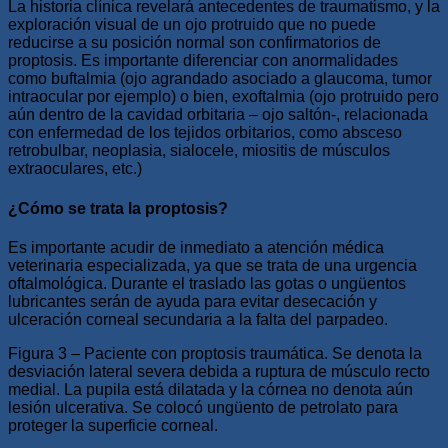
La historia clínica revelará antecedentes de traumatismo, y la
exploración visual de un ojo protruido que no puede
reducirse a su posición normal son confirmatorios de
proptosis. Es importante diferenciar con anormalidades
como buftalmia (ojo agrandado asociado a glaucoma, tumor
intraocular por ejemplo) o bien, exoftalmia (ojo protruido pero
aún dentro de la cavidad orbitaria – ojo saltón-, relacionada
con enfermedad de los tejidos orbitarios, como absceso
retrobulbar, neoplasia, sialocele, miositis de músculos
extraoculares, etc.)
¿Cómo se trata la proptosis?
Es importante acudir de inmediato a atención médica
veterinaria especializada, ya que se trata de una urgencia
oftalmológica. Durante el traslado las gotas o ungüentos
lubricantes serán de ayuda para evitar desecación y
ulceración corneal secundaria a la falta del parpadeo.
Figura 3 – Paciente con proptosis traumática. Se denota la
desviación lateral severa debida a ruptura de músculo recto
medial. La pupila está dilatada y la córnea no denota aún
lesión ulcerativa. Se colocó ungüento de petrolato para
proteger la superficie corneal.