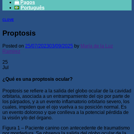
Pagos
Português
CLOVE
Proptosis
Posted on
25/07/2023
03/09/2025
by
María de la Luz
Ramírez
25
Jul
¿Qué es una proptosis ocular?
Proptosis se refiere a la salida del globo ocular de la cavidad
orbitaria, asociada a un entrampamiento del ojo por parte de
los párpados, y a un evento inflamatorio orbitario severo, los
cuales, impiden que el ojo vuelva a su posición normal. Es
un evento doloroso y que conlleva a la potencial pérdida de
la visión y/o del órgano.
Figura 1 – Paciente canino con antecedente de traumatismo
por mordedura. Se observa la salida del globo ocular de la