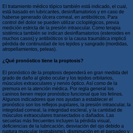
El tratamiento médico tópico también está indicado, el cual,
está basado en lubricantes, desinflamatorios y en caso de
haberse generado úlcera corneal, en antibióticos. Para
control del dolor se pueden utilizar cicloplégicos, previa
medición estricta de la presión intraocular. Como terapia
sistémica también se indican desinflamatorios (esteroides en
muchos casos) y antibióticos si la causa traumática implicó
pérdida de continuidad de los tejidos y sangrado (mordidas,
atropellamientos, peleas).
¿Qué pronóstico tiene la proptosis?
El pronóstico de la proptosis dependerá en gran medida del
grado de daño al globo ocular y los tejidos orbitarios,
músculos extraoculares y nervio óptico. Así como de la
premura en la atención médica. Por regla general los
caninos tienen mejor pronóstico funcional que los felinos.
Algunos indicadores que nos ayudan a establecer el
pronóstico son los reflejos pupilares, la presión intraocular, la
integridad corneal, la integridad escleral, y la cantidad de
músculos extraoculares transectados o dañados. Las
secuelas más frecuentes incluyen la pérdida visual,
deficiencias de la lubricación, desviación del ojo debido a
ruptura muscular (estrabismo), disminución en el parpadeo y