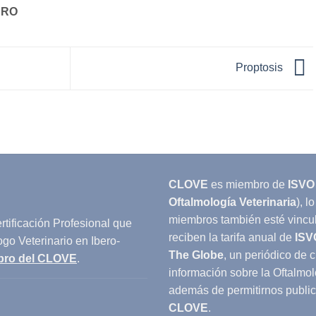
IRO
Proptosis
CLOVE
es miembro de
ISVO
Oftalmología Veterinaria
), 
miembros también esté vincu
tificación Profesional que
reciben la tarifa anual de
ISV
ogo Veterinario en Ibero-
The Globe
, un periódico de 
bro del CLOVE
.
información sobre la Oftalmol
además de permitirnos publici
CLOVE
.