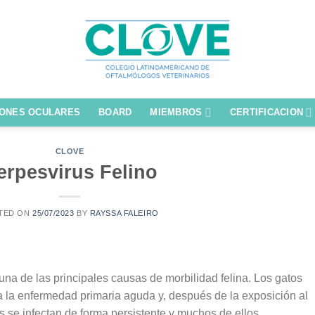
IONES OCULARES
BOARD
MIEMBROS
CERTIFICACION
CLOVE
erpesvirus Felino
TED ON
25/07/2023
BY
RAYSSA FALEIRO
 una de las principales causas de morbilidad felina. Los gatos
 la enfermedad primaria aguda y, después de la exposición al
os se infectan de forma persistente y muchos de ellos