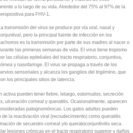
rente a lo largo de su vida. Alrededor del 75% al ​​97% de la
eropositiva para FHV-1.
La transmisión del virus se produce por vía oral, nasal y
onjuntival, pero la principal fuente de infección en los
cachorros es la transmisión por parte de sus madres al nacer o
durante las primeras semanas de vida. El virus tiene tropismo
or las células epiteliales del tracto respiratorio, conjuntiva,
córnea y nasofaringe. El virus se propaga a través de los
nervios sensoriales y alcanza los ganglios del trigémino, que
on los principales sitios de latencia.
 activa pueden tener fiebre, letargo, estornudos, secreción
tis, ulceración corneal y queratitis. Ocasionalmente, aparecen
 consideradas patognomónicas. Los gatos adultos pueden
de la reactivación viral (recrudecimiento) como queratitis
formación de secuestro corneal y/o queratoconjuntivitis seca.
r lesiones crónicas en el tracto respiratorio superior y daños