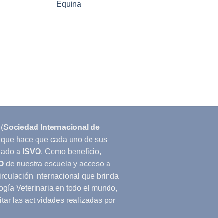
Equina
(
Sociedad Internacional de
lo que hace que cada uno de sus
lado a
ISVO
. Como beneficio,
O
de nuestra escuela y acceso a
circulación internacional que brinda
ogía Veterinaria en todo el mundo,
tar las actividades realizadas por