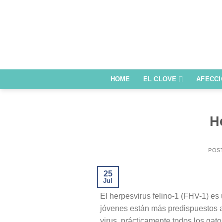
Saltar
al
contenido
HOME
EL CLOVE
AFECC
H
POS
25
Jul
El herpesvirus felino-1 (FHV-1) es
jóvenes están más predispuestos a
virus, prácticamente todos los gat