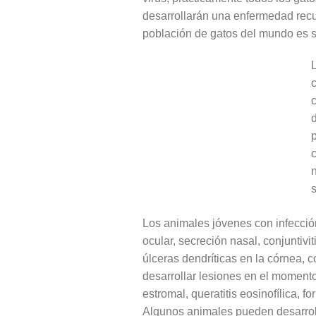
desarrollarán una enfermedad recur
población de gatos del mundo es s
c
p
s
Los animales jóvenes con infección
ocular, secreción nasal, conjuntivi
úlceras dendríticas en la córnea,
desarrollar lesiones en el momento 
estromal, queratitis eosinofílica, 
Algunos animales pueden desarrolla