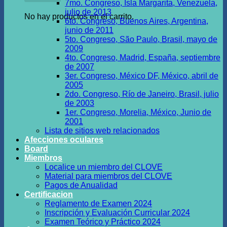
7mo. Congreso, Isla Margarita, Venezuela,
julio de 2013
No hay productos en el carrito.
6to. Congreso, Buenos Aires, Argentina,
junio de 2011
5to. Congreso, São Paulo, Brasil, mayo de
2009
4to. Congreso, Madrid, España, septiembre
de 2007
3er. Congreso, México DF, México, abril de
2005
2do. Congreso, Río de Janeiro, Brasil, julio
de 2003
1er. Congreso, Morelia, México, Junio de
2001
Lista de sitios web relacionados
Afecciones oculares
Board
Miembros
Localice un miembro del CLOVE
Material para miembros del CLOVE
Pagos de Anualidad
Certificacion
Reglamento de Examen 2024
Inscripción y Evaluación Curricular 2024
Examen Teórico y Práctico 2024