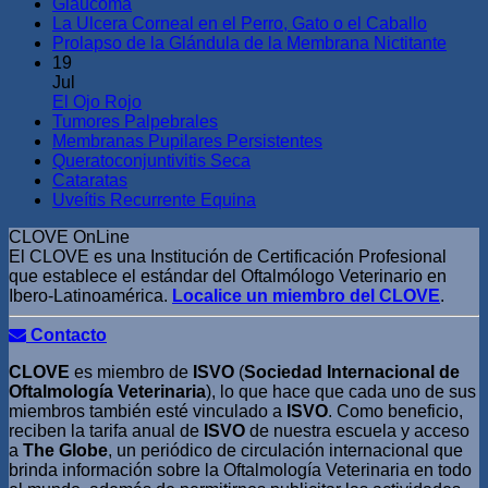
Glaucoma
La Ulcera Corneal en el Perro, Gato o el Caballo
Prolapso de la Glándula de la Membrana Nictitante
19
Jul
El Ojo Rojo
Tumores Palpebrales
Membranas Pupilares Persistentes
Queratoconjuntivitis Seca
Cataratas
Uveítis Recurrente Equina
CLOVE OnLine
El CLOVE es una Institución de Certificación Profesional
que establece el estándar del Oftalmólogo Veterinario en
Ibero-Latinoamérica.
Localice un miembro del CLOVE
.
Contacto
CLOVE
es miembro de
ISVO
(
Sociedad Internacional de
Oftalmología Veterinaria
), lo que hace que cada uno de sus
miembros también esté vinculado a
ISVO
. Como beneficio,
reciben la tarifa anual de
ISVO
de nuestra escuela y acceso
a
The Globe
, un periódico de circulación internacional que
brinda información sobre la Oftalmología Veterinaria en todo