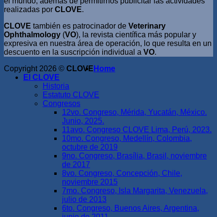
el mundo, además de permitirnos publicitar las actividades
realizadas por
CLOVE
.
CLOVE
también es patrocinador de
Veterinary
Ophthalmology
(
VO
), la revista científica más popular y
expresiva en nuestra área de operación, lo que resulta en un
descuento en la suscripción individual a
VO
.
Copyright 2026 ©
CLOVE
Home
El CLOVE
Historia
Estatuto CLOVE
Congresos
12vo. Congreso, Mérida, Yucatán, México.
Junio, 2025.
11avo. Congreso CLOVE Lima, Perú, 2023.
10mo. Congreso, Medellín, Colombia,
octubre de 2019
9no. Congreso, Brasília, Brasil, noviembre
de 2017
8vo. Congreso, Concepción, Chile,
noviembre 2015
7mo. Congreso, Isla Margarita, Venezuela,
julio de 2013
6to. Congreso, Buenos Aires, Argentina,
junio de 2011