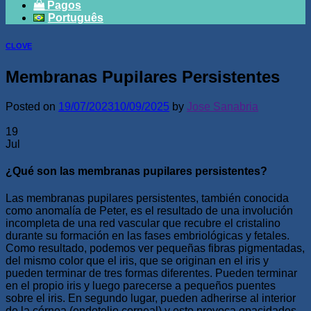
Pagos
Português
CLOVE
Membranas Pupilares Persistentes
Posted on
19/07/2023
10/09/2025
by
Jose Sanabria
19
Jul
¿Qué son las membranas pupilares persistentes?
Las membranas pupilares persistentes, también conocida
como anomalía de Peter, es el resultado de una involución
incompleta de una red vascular que recubre el cristalino
durante su formación en las fases embriológicas y fetales.
Como resultado, podemos ver pequeñas fibras pigmentadas,
del mismo color que el iris, que se originan en el iris y
pueden terminar de tres formas diferentes. Pueden terminar
en el propio iris y luego parecerse a pequeños puentes
sobre el iris. En segundo lugar, pueden adherirse al interior
de la córnea (endotelio corneal) y esto provoca opacidades