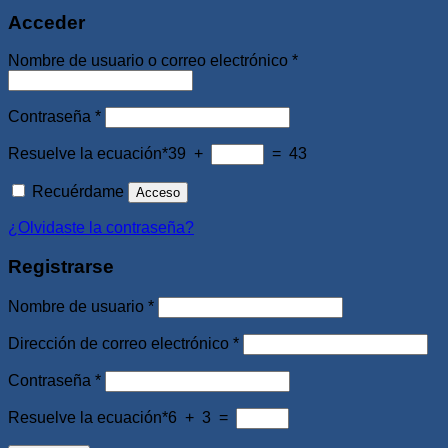
Acceder
Obligatorio
Nombre de usuario o correo electrónico
*
Obligatorio
Contraseña
*
Resuelve la ecuación*
39 +
= 43
Recuérdame
Acceso
¿Olvidaste la contraseña?
Registrarse
Obligatorio
Nombre de usuario
*
Obligatorio
Dirección de correo electrónico
*
Obligatorio
Contraseña
*
Resuelve la ecuación*
6 + 3 =