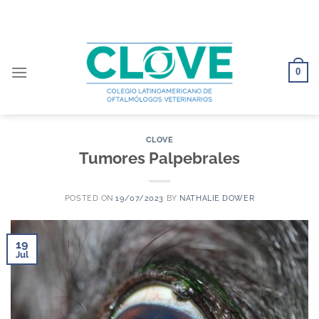
Saltar
al
contenido
0
CLOVE
Tumores Palpebrales
POSTED ON
19/07/2023
BY
NATHALIE DOWER
19
Jul