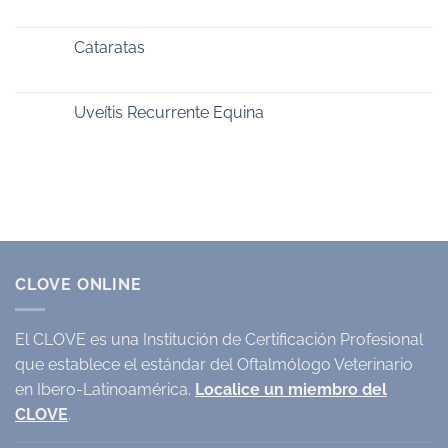
Cataratas
Uveítis Recurrente Equina
CLOVE ONLINE
El CLOVE es una Institución de Certificación Profesional
que establece el estándar del Oftalmólogo Veterinario
en Ibero-Latinoamérica.
Localice un miembro del
CLOVE
.