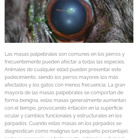
Las masas palpebrales son comunes en los perros y
frecuentemente pueden afectar a todas las especies.
Animales de cualquier edad pueden presentar este
padecimiento, siendo los perros mayores los más
afectados y los gatos con menos frecuencia. La gran
mayoría de las masas palpebrales se comportan de
forma benigna, estas masas generalmente aumentan
con el tiempo, provocando irritación en la superficie
ocular y cambios funcionales y estructurales en los
párpados. Cuando estas masas en los párpados se
diagnostican como malignas (un pequeño porcentaje),