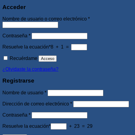
Acceder
Obligatorio
Nombre de usuario o correo electrónico
*
Obligatorio
Contraseña
*
Resuelve la ecuación*
8 + 1 =
Recuérdame
Acceso
¿Olvidaste la contraseña?
Registrarse
Obligatorio
Nombre de usuario
*
Obligatorio
Dirección de correo electrónico
*
Obligatorio
Contraseña
*
Resuelve la ecuación*
+ 23 = 29