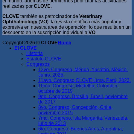
el mundo, además de permitirnos publicitar las actividades
realizadas por
CLOVE
.
CLOVE
también es patrocinador de
Veterinary
Ophthalmology
(
VO
), la revista científica más popular y
expresiva en nuestra área de operación, lo que resulta en un
descuento en la suscripción individual a
VO
.
Copyright 2026 ©
CLOVE
Home
El CLOVE
Historia
Estatuto CLOVE
Congresos
12vo. Congreso, Mérida, Yucatán, México.
Junio, 2025.
11avo. Congreso CLOVE Lima, Perú, 2023.
10mo. Congreso, Medellín, Colombia,
octubre de 2019
9no. Congreso, Brasília, Brasil, noviembre
de 2017
8vo. Congreso, Concepción, Chile,
noviembre 2015
7mo. Congreso, Isla Margarita, Venezuela,
julio de 2013
6to. Congreso, Buenos Aires, Argentina,