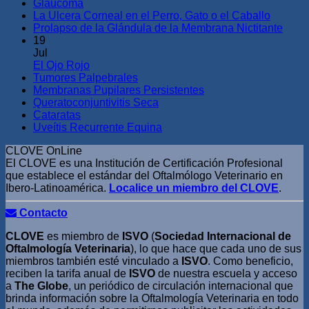
Glaucoma
La Ulcera Corneal en el Perro, Gato o el Caballo
Prolapso de la Glándula de la Membrana Nictitante
19
Jul
El Ojo Rojo
Tumores Palpebrales
Membranas Pupilares Persistentes
Queratoconjuntivitis Seca
Cataratas
Uveítis Recurrente Equina
CLOVE OnLine
El CLOVE es una Institución de Certificación Profesional
que establece el estándar del Oftalmólogo Veterinario en
Ibero-Latinoamérica.
Localice un miembro del CLOVE
.
Contacto
CLOVE
es miembro de
ISVO
(
Sociedad Internacional de
Oftalmología Veterinaria
), lo que hace que cada uno de sus
miembros también esté vinculado a
ISVO
. Como beneficio,
reciben la tarifa anual de
ISVO
de nuestra escuela y acceso
a
The Globe
, un periódico de circulación internacional que
brinda información sobre la Oftalmología Veterinaria en todo