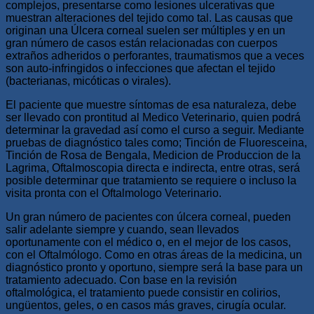
complejos, presentarse como lesiones ulcerativas que
muestran alteraciones del tejido como tal. Las causas que
originan una Úlcera corneal suelen ser múltiples y en un
gran número de casos están relacionadas con cuerpos
extraños adheridos o perforantes, traumatismos que a veces
son auto-infringidos o infecciones que afectan el tejido
(bacterianas, micóticas o virales).
El paciente que muestre síntomas de esa naturaleza, debe
ser llevado con prontitud al Medico Veterinario, quien podrá
determinar la gravedad así como el curso a seguir. Mediante
pruebas de diagnóstico tales como; Tinción de Fluoresceina,
Tinción de Rosa de Bengala, Medicion de Produccion de la
Lagrima, Oftalmoscopia directa e indirecta, entre otras, será
posible determinar que tratamiento se requiere o incluso la
visita pronta con el Oftalmologo Veterinario.
Un gran número de pacientes con úlcera corneal, pueden
salir adelante siempre y cuando, sean llevados
oportunamente con el médico o, en el mejor de los casos,
con el Oftalmólogo. Como en otras áreas de la medicina, un
diagnóstico pronto y oportuno, siempre será la base para un
tratamiento adecuado. Con base en la revisión
oftalmológica, el tratamiento puede consistir en colirios,
ungüentos, geles, o en casos más graves, cirugía ocular.