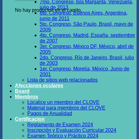
7mo. Congreso, Isla Margarita, Venezuela,
julio de 2013
No hay productos en el carrito.
6to. Congreso, Buenos Aires, Argentina,
junio de 2011
5to. Congreso, São Paulo, Brasil, mayo de
2009
4to. Congreso, Madrid, España, septiembre
de 2007
3er. Congreso, México DF, México, abril de
2005
2do. Congreso, Río de Janeiro, Brasil, julio
de 2003
1er. Congreso, Morelia, México, Junio de
2001
Lista de sitios web relacionados
Afecciones oculares
Board
Miembros
Localice un miembro del CLOVE
Material para miembros del CLOVE
Pagos de Anualidad
Certificacion
Reglamento de Examen 2024
Inscripción y Evaluación Curricular 2024
Examen Teórico y Práctico 2024