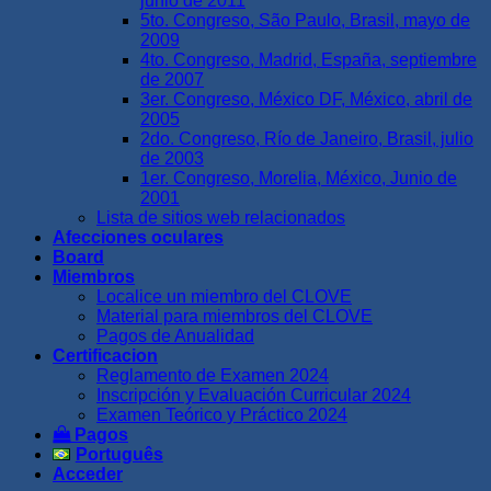
junio de 2011
5to. Congreso, São Paulo, Brasil, mayo de
2009
4to. Congreso, Madrid, España, septiembre
de 2007
3er. Congreso, México DF, México, abril de
2005
2do. Congreso, Río de Janeiro, Brasil, julio
de 2003
1er. Congreso, Morelia, México, Junio de
2001
Lista de sitios web relacionados
Afecciones oculares
Board
Miembros
Localice un miembro del CLOVE
Material para miembros del CLOVE
Pagos de Anualidad
Certificacion
Reglamento de Examen 2024
Inscripción y Evaluación Curricular 2024
Examen Teórico y Práctico 2024
Pagos
Português
Acceder